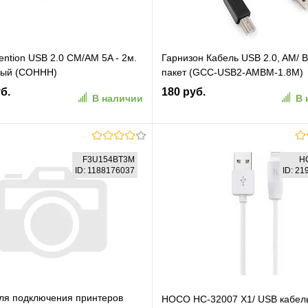
ention USB 2.0 CM/AM 5A - 2м.
Гарнизон Кабель USB 2.0, AM/ B
ный (COHHH)
пакет (GCC-USB2-AMBM-1.8M)
б.
180 руб.
В наличии
В 
В корзину
В корзину
F3U154BT3M
H
ID: 1188176037
ID: 2
ранное
К сравнению
В избранное
К сравн
ля подключения принтеров
HOCO HC-32007 X1/ USB кабел