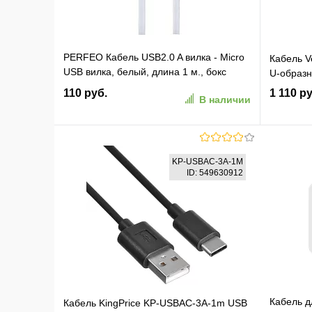
PERFEO Кабель USB2.0 A вилка - Micro
Кабель V
USB вилка, белый, длина 1 м., бокс
U-образ
(U4007)
110 руб.
1 110 ру
В наличии
В корзину
KP-USBAC-3A-1M
ID: 549630912
В избранное
К сравнению
В изб
Кабель д
Кабель KingPrice KP-USBAC-3A-1m USB