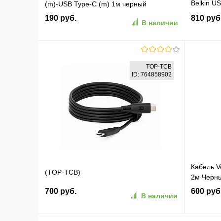
Belkin U
(m)-USB Type-C (m) 1м черный
Printer C
190 руб.
810 руб
В наличии
(F3U154
В корзину
TOP-TCB
ID: 764858902
В избранное
К сравнению
В изб
Кабель Ve
(TOP-TCB)
2м Черн
700 руб.
600 руб
В наличии