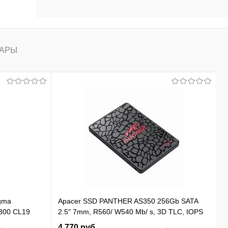
АРЫ
gma
Apacer SSD PANTHER AS350 256Gb SATA
300 CL19
2.5" 7mm, R560/ W540 Mb/ s, 3D TLC, IOPS
 Ret
81K/ 74K, MTBF 1,5M, 180TBW,
4 770 руб.