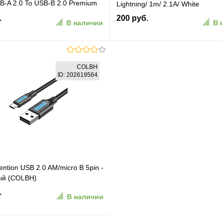
SB-A 2.0 To USB-B 2.0 Premium
Lightning/ 1m/ 2.1A/ White
able. Длина: 3м. Цвет: черный
.
200 руб.
В наличии
В 
BT3M)
В корзину
В корзину
COLBH
ID: 202619564
ранное
К сравнению
В избранное
К сравн
ntion USB 2.0 AM/micro B 5pin -
ый (COLBH)
.
В наличии