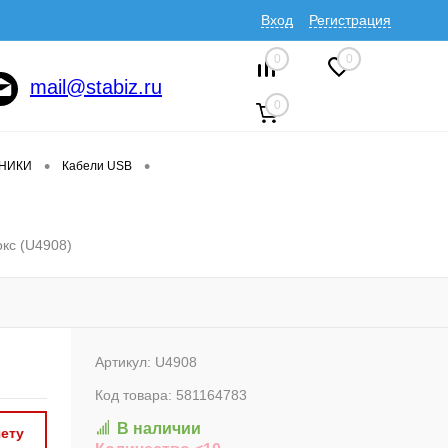
Вход
Регистрация
0
0
mail@stabiz.ru
0
•
•
ДНИКИ
Кабели USB
окс (U4908)
Артикул:
U4908
Код товара:
581164783
В наличии
ету