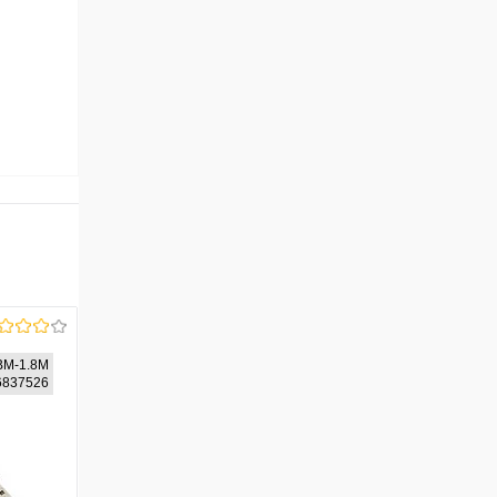
M-1.8M
26837526