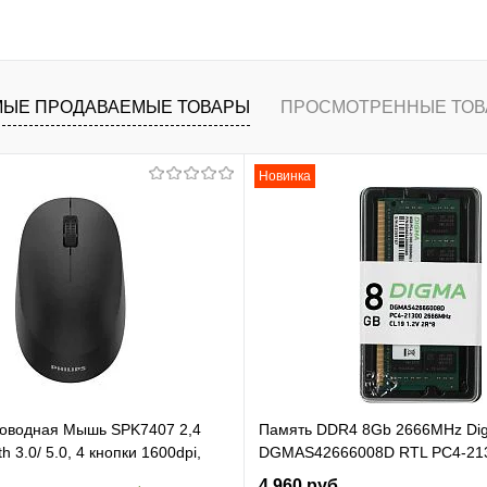
В корзину
ранное
К сравнению
ЫЕ ПРОДАВАЕМЫЕ ТОВАРЫ
ПРОСМОТРЕННЫЕ ТОВ
Новинка
проводная Мышь SPK7407 2,4
Память DDR4 8Gb 2666MHz Di
h 3.0/ 5.0, 4 кнопки 1600dpi,
DGMAS42666008D RTL PC4-21
ёрный (SPK7407B/ 01)
SO-DIMM 260-pin 1.2В dual rank
4 960 руб.