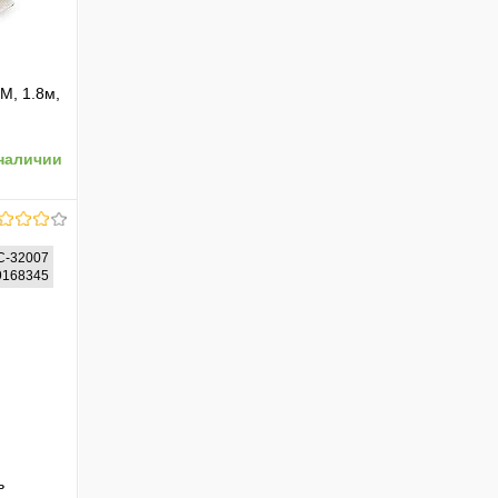
M, 1.8м,
наличии
C-32007
19168345
ению
ь