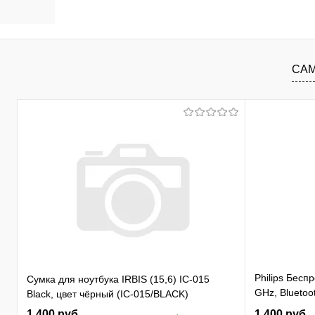
В корзину
В избранное
К сравнению
В изб
САМ
Philips Бес
Сумка для ноутбука IRBIS (15,6) IC-015
GHz, Bluetoot
Black, цвет чёрный (IC-015/BLACK)
бесшумная Ч
1 400 руб.
1 400 руб.