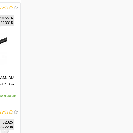
AMAM-6
52833315
 AM/ AM,
P-USB2-
наличии
52025
45872208