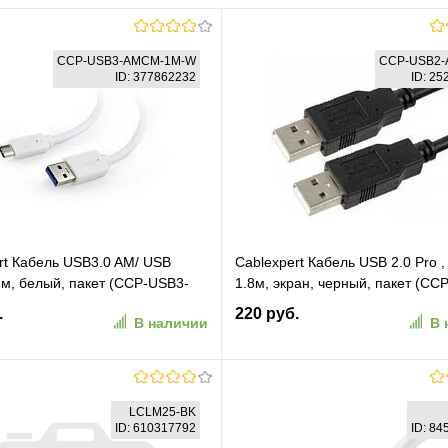
CCP-USB3-AMCM-1M-W
CCP-USB2-
ID: 377862232
ID: 2
rt Кабель USB3.0 AM/ USB
Cablexpert Кабель USB 2.0 Pro ,
1м, белый, пакет (CCP-USB3-
1.8м, экран, черный, пакет (CC
M-W)
AMAM-6)
.
220 руб.
В наличии
В 
В корзину
В корзину
LCLM25-BK
ID: 610317792
ID: 8