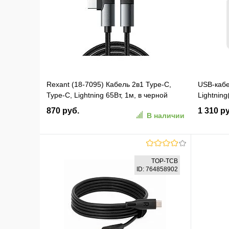
В избранное
К сравнению
В изб
Rexant (18-7095) Кабель 2в1 Type-C,
USB-кабе
Type-C, Lightning 65Вт, 1м, в черной
Lightning
нейлоновой оплетке
[LCLm25
870 руб.
1 310 р
В наличии
В корзину
TOP-TCB
ID: 764858902
В избранное
К сравнению
В изб