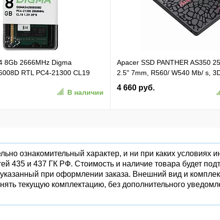
4 8Gb 2666MHz Digma
Apacer SSD PANTHER AS350 2
008D RTL PC4-21300 CL19
2.5" 7mm, R560/ W540 Mb/ s, 3
pin 1.2В dual rank Ret
81K/ 74K, MTBF 1,5M, 180TBW,
4 660 руб.
В наличии
(AP256GAS350-1)
льно ознакомительный характер, и ни при каких условиях
ей 435 и 437 ГК РФ. Стоимость и наличие товара будет п
 указанный при оформлении заказа. Внешний вид и комплек
енять текущую комплектацию, без дополнительного уведомле