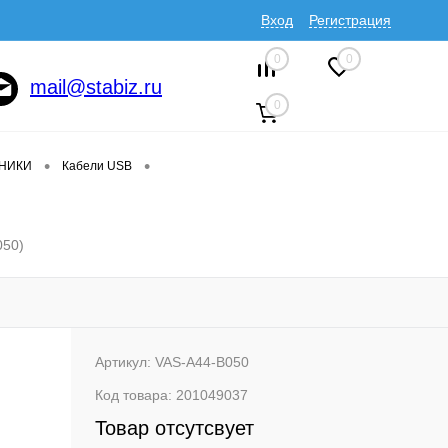
Вход
Регистрация
0
0
mail@stabiz.ru
0
•
•
ДНИКИ
Кабели USB
050)
Артикул:
VAS-A44-B050
Код товара:
201049037
Товар отсутсвует