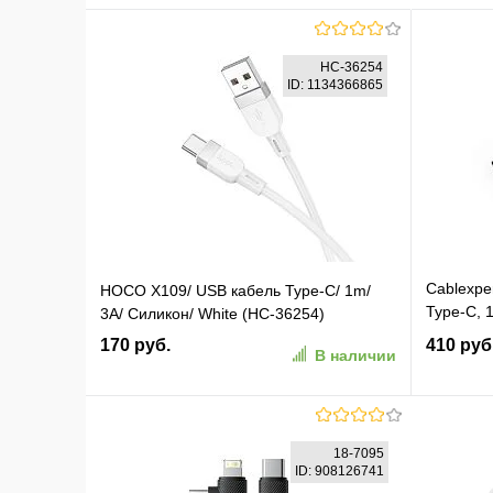
HC-36254
ID: 1134366865
Cablexpe
HOCO X109/ USB кабель Type-C/ 1m/
Type-C, 
3A/ Силикон/ White (HC-36254)
AMCM-1
170 руб.
410 руб
В наличии
В корзину
18-7095
ID: 908126741