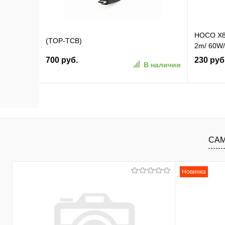
HOCO X89
(TOP-TCB)
2m/ 60W/
700 руб.
230 руб
В наличии
В корзину
В избранное
К сравнению
В изб
САМ
Новинка