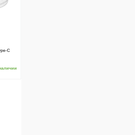
ению
ype-C
наличии
ению