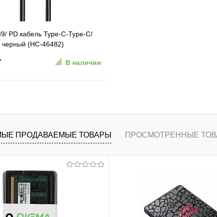
/ PD кабель Type-C-Type-C/
 черный (HC-46482)
.
В наличии
В корзину
ранное
К сравнению
ЫЕ ПРОДАВАЕМЫЕ ТОВАРЫ
ПРОСМОТРЕННЫЕ ТОВ