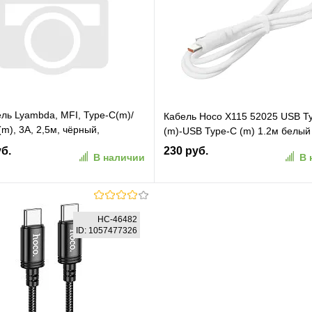
ранное
К сравнению
В избранное
К сравн
ль Lyambda, MFI, Type-C(m)/
Кабель Hoco X115 52025 USB T
(m), 3A, 2,5м, чёрный,
(m)-USB Type-C (m) 1.2м белый
-BK]
уб.
230 руб.
В наличии
В 
В корзину
В корзину
HC-46482
ID: 1057477326
ранное
К сравнению
В избранное
К сравн