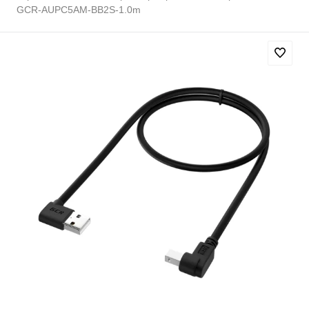
GCR-AUPC5AM-BB2S-1.0m