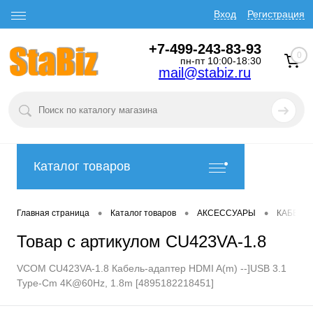
Вход
Регистрация
+7-499-243-83-93
0
пн-пт 10:00-18:30
mail@stabiz.ru
Каталог товаров
•
•
•
Главная страница
Каталог товаров
АКСЕССУАРЫ
КАБЕЛИ
Товар с артикулом CU423VA-1.8
VCOM CU423VA-1.8 Кабель-адаптер HDMI A(m) --]USB 3.1
Type-Cm 4K@60Hz, 1.8m [4895182218451]