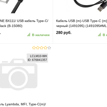
E BX111/ USB кабель Type-C/
Кабель USB (m)-USB Type-C (m
lack (B-15080)
черный (1491095) (1491095#ML
.
280 руб.
В наличии
В 
В корзину
В корзину
LCLM10-WH
ID: 676841357
ранное
К сравнению
В избранное
К сравн
ль Lyambda, MFI, Type-C(m)/