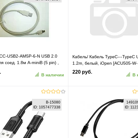
 CC-USB2-AM5P-6-N USB 2.0
Кабель/ Кабель TypeC---TypeC 
я соед. 1.8м А-miniB (5 pin) ,
1.2m, белый, iOpen [ACU505-W-
.
220 руб.
В наличии
В 
В корзину
В корзину
B-15080
14910
ID: 1057477338
ID: 11
ранное
К сравнению
В избранное
К сравн