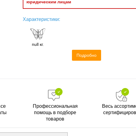
юридическим лицам
Характеристики:
null кг.
Подробно
все
Профессиональная
Весь ассортим
аты
помощь в подборе
сертифициро
товаров