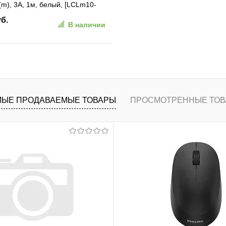
g(m), 3A, 1м, белый, [LCLm10-
уб.
В наличии
В корзину
ранное
К сравнению
ЫЕ ПРОДАВАЕМЫЕ ТОВАРЫ
ПРОСМОТРЕННЫЕ ТОВ