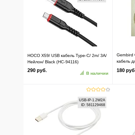
Gembird
HOCO X59/ USB кабель Type-C/ 2m/ 3A/
кабель дл
Нейлон/ Black (HC-94116)
пакет
290 руб.
180 руб
В наличии
В корзину
USB-IP-1.2W2A
ID: 581129468
В избранное
К сравнению
В изб