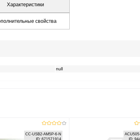
Характеристики
полнительные свойства
null
CC-USB2-AM5P-6-N
ACU505
ID: 671571914
ID: 9