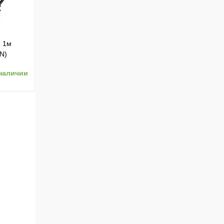
) 1м
N)
наличии
ению