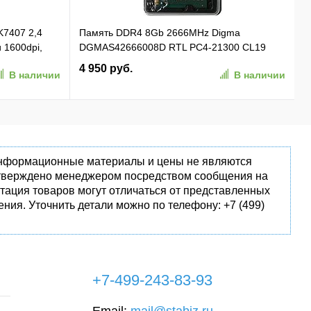
K7407 2,4
Память DDR4 8Gb 2666MHz Digma
и 1600dpi,
DGMAS42666008D RTL PC4-21300 CL19
 01)
SO-DIMM 260-pin 1.2В dual rank Ret
4 950 руб.
В наличии
В наличии
 информационные материалы и цены не являются
одтверждено менеджером посредством сообщения на
тация товаров могут отличаться от представленных
ния. Уточнить детали можно по телефону: +7 (499)
+7-499-243-83-93