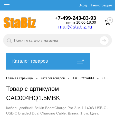
Вход
Регистрация
+7-499-243-83-93
0
пн-пт 10:00-18:30
mail@stabiz.ru
Каталог товаров
•
•
•
Главная страница
Каталог товаров
АКСЕССУАРЫ
КАБЕЛИ
Товар с артикулом
CAC004HQ1.5MBK
Кабель двойной Belkin BoostCharge Pro 2-in-1 140W USB-C -
USB-C Braided Dual Charging Cable. Длина: 1,5м. Цвет: