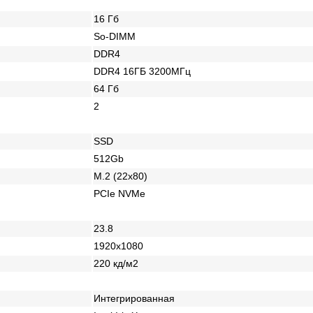
16 Гб
So-DIMM
DDR4
DDR4 16ГБ 3200МГц
64 Гб
2
SSD
512Gb
M.2 (22x80)
PCIe NVMe
23.8
1920х1080
220 кд/м2
Интегрированная