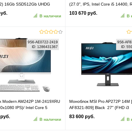
(2) 16Gb SSD512Gb UHDG
(27.0", IPS, Intel Core i5 14400,
11 Pro GbitEth WiFi BT 120W
16Gb, SSD 512Gb, 120W, No OS
руб.
103 670 руб.
В наличии
В 
ура мышь Cam черный
(STUDIO25120239167)
0 (T27 AIR 2K
6G512FKRU)
В корзину
В корзину
9S6-AE0722-2419
9S6-AF8
ID: 1286431367
ID: 5
ранное
К сравнению
В избранное
К сравн
к Modern AM242P 1M-2419XRU
Моноблок MSI Pro AP272P 14M 
0x1080 IPS)/ Intel Core 5
AF8321-809] Black 27" {FHD i3
Ghz)/ 16384Mb/ 512PCISSDGb/
14100(3.5Ghz)/ 16Gb/ 512PCIS
 руб.
83 600 руб.
В наличии
В 
t:Intel® Graphics/ Cam/ BT/
UHD 730/ DOS + Wireless KB+M
 1y/ 4.65kg/ White/ noOS +