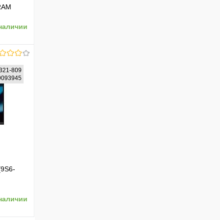
 RAM
)
наличии
321-809
59093945
ению
[9S6-
SDGb/
наличии
}