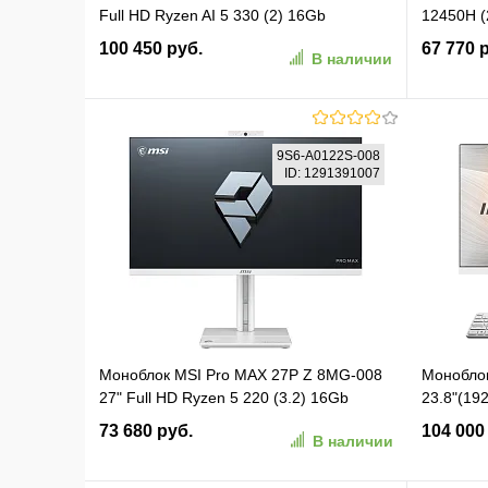
Full HD Ryzen AI 5 330 (2) 16Gb
12450H 
SSD512Gb RGr без ОС GbitEth WiFi BT
Windows 
100 450 руб.
67 770 
В наличии
120W клавиатура мышь Cam белый
клавиат
1920x1080 (90PT0451-M00ZV0)
2560x144
12450H1
В корзину
9S6-A0122S-008
ID: 1291391007
В избранное
К сравнению
В изб
Моноблок MSI Pro MAX 27P Z 8MG-008
Монобло
27" Full HD Ryzen 5 220 (3.2) 16Gb
23.8"(192
SSD512Gb RGr без ОС WiFi BT
120U(1.4
73 680 руб.
104 000
В наличии
клавиатура мышь Cam белый
noDVD/ In
1920x1080 (9S6-A0122S-008)
WiFi/ war