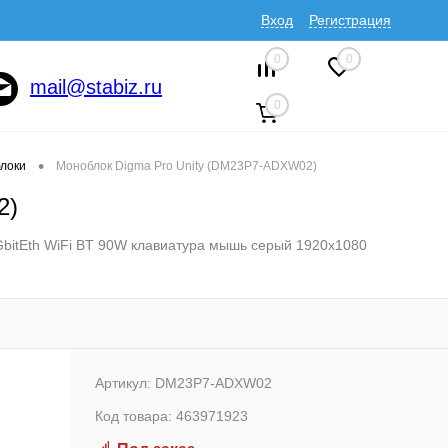
Вход
Регистрация
0
0
mail@stabiz.ru
0
•
локи
Моноблок Digma Pro Unity (DM23P7-ADXW02)
2)
GbitEth WiFi BT 90W клавиатура мышь серый 1920x1080
Артикул:
DM23P7-ADXW02
Код товара:
463971923