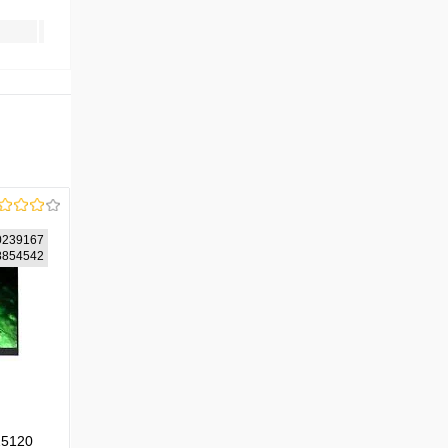
0239167
08854542
25120