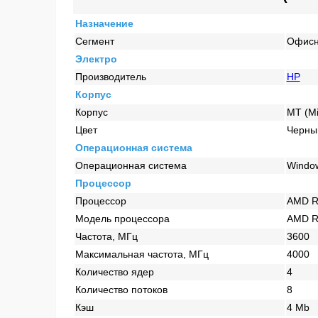
Назначение
Сегмент
Офис
Электро
Производитель
HP
Корпус
Корпус
MT (Mi
Цвет
Черны
Операционная система
Операционная система
Window
Процессор
Процессор
AMD R
Модель процессора
AMD R
Частота, МГц
3600
Максимальная частота, МГц
4000
Количество ядер
4
Количество потоков
8
Кэш
4 Mb