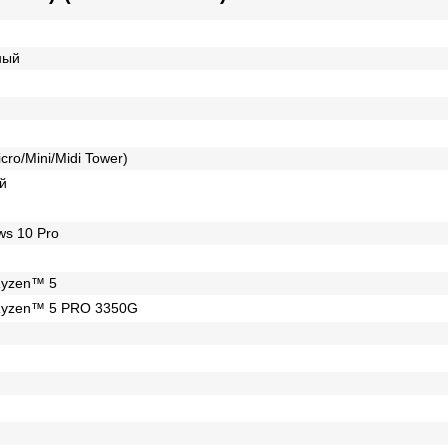
ный
cro/Mini/Midi Tower)
й
s 10 Pro
yzen™ 5
yzen™ 5 PRO 3350G