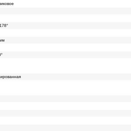
ликовое
 178°
 мм
0°
рированная