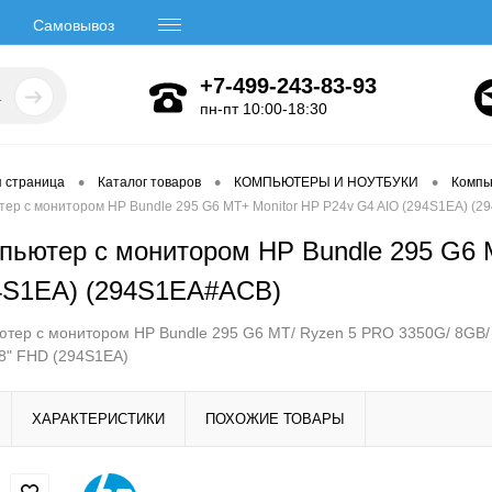
Самовывоз
+7-499-243-83-93
пн-пт 10:00-18:30
•
•
•
я страница
Каталог товаров
КОМПЬЮТЕРЫ И НОУТБУКИ
Компь
ер с монитором HP Bundle 295 G6 MT+ Monitor HP P24v G4 AIO (294S1EA) (
пьютер с монитором HP Bundle 295 G6 
4S1EA) (294S1EA#ACB)
тер с монитором HP Bundle 295 G6 MT/ Ryzen 5 PRO 3350G/ 8GB/ 2
8" FHD (294S1EA)
ХАРАКТЕРИСТИКИ
ПОХОЖИЕ ТОВАРЫ