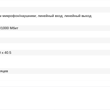
м микрофон/наушники; линейный вход; линейный выход
/1000 Mбит
0 x 40.5
сяцев