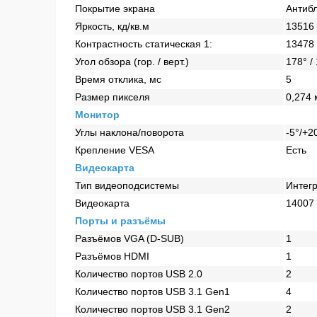
Покрытие экрана
Антиб
Яркость, кд/кв.м
13516
Контрастность статическая 1:
13478
Угол обзора (гор. / верт.)
178° /
Время отклика, мс
5
Размер пикселя
0,274
Монитор
Углы наклона/поворота
-5°/+2
Крепление VESA
Есть
Видеокарта
Тип видеоподсистемы
Интег
Видеокарта
14007
Порты и разъёмы
Разъёмов VGA (D-SUB)
1
Разъёмов HDMI
1
Количество портов USB 2.0
2
Количество портов USB 3.1 Gen1
4
Количество портов USB 3.1 Gen2
2