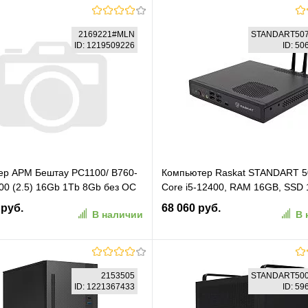
2169221#MLN
STANDART507
ID: 1219509226
ID: 5
ер АРМ Бештау PC1100/ B760-
Компьютер Raskat STANDART 507
400 (2.5) 16Gb 1Tb 8Gb без ОС
Core i5-12400, RAM 16GB, SSD 
мышь клавиатура монитор в
noOS) (STANDART507168818)
 руб.
68 060 руб.
В наличии
В 
е 27" М2701 (RUS)
1#MLN)
В корзину
В корзину
2153505
STANDART500
ID: 1221367433
ID: 5