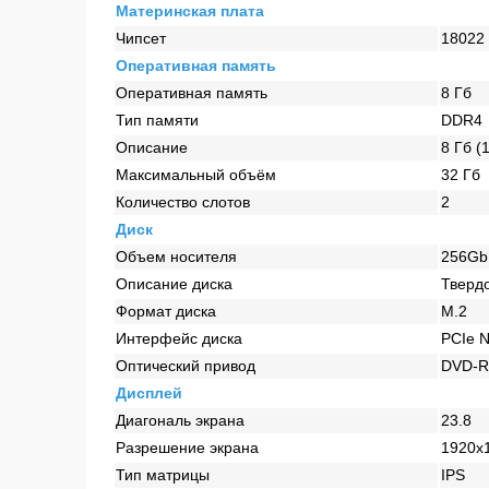
Материнская плата
Чипсет
18022
Оперативная память
Оперативная память
8 Гб
Тип памяти
DDR4
Описание
8 Гб (
Максимальный объём
32 Гб
Количество слотов
2
Диск
Объем носителя
256Gb
Описание диска
Тверд
Формат диска
M.2
Интерфейс диска
PCIe 
Оптический привод
DVD-
Дисплей
Диагональ экрана
23.8
Разрешение экрана
1920х
Тип матрицы
IPS