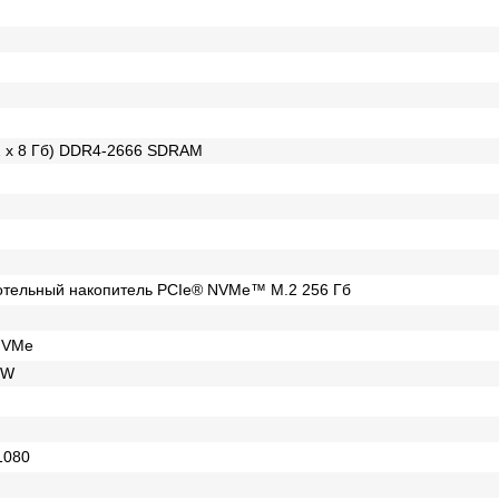
1 x 8 Гб) DDR4-2666 SDRAM
отельный накопитель PCIe® NVMe™ M.2 256 Гб
NVMe
RW
1080