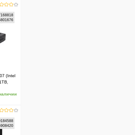
168818
06801676
 (Intel
1TB,
наличии
184588
96908420