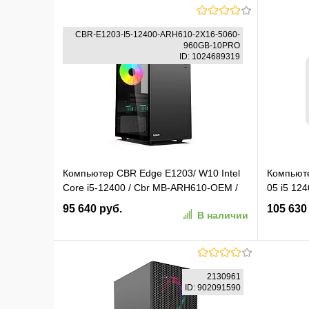
CBR-E1203-I5-12400-ARH610-2X16-5060-
960GB-10PRO
ID: 1024689319
Компьютер CBR Edge E1203/ W10 Intel
Компьют
Core i5-12400 / Cbr MB-ARH610-OEM /
05 i5 12
2x16GB / RTX5060 8GB / SSD 960GB /
WiFi BT 
95 640 руб.
105 630
В наличии
10 Pro (CBR-E1203-I5-12400-ARH610-
комплект
2X16-5060-960GB-10PRO)
(216922
В корзину
2130961
ID: 902091590