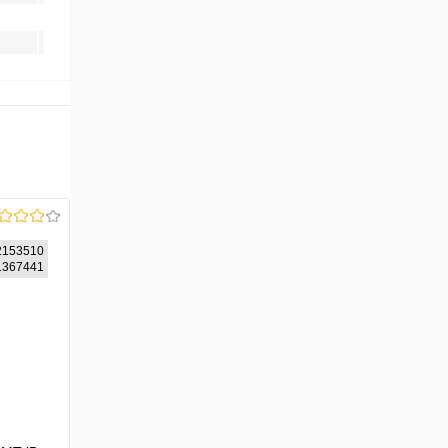
2153510
21367441