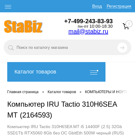
Вход
Регистрация
+7-499-243-83-93
0
пн-пт 10:00-18:30
mail@stabiz.ru
Каталог товаров
•
•
Главная страница
Каталог товаров
КОМПЬЮТЕРЫ И НОУТБУК
Компьютер IRU Tactio 310H6SEA
MT (2164593)
Компьютер IRU Tactio 310H6SEA MT i5 14400F (2.5) 32Gb
SSD1Tb RTX5060 8Gb без ОС GbitEth 500W черный (RUS)