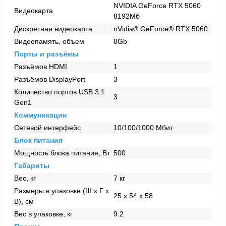
NVIDIA GeForce RTX 5060
Видеокарта
8192Мб
Дискретная видеокарта
nVidia® GeForce® RTX 5060
Видеопамять, объем
8Gb
Порты и разъёмы
Разъёмов HDMI
1
Разъёмов DisplayPort
3
Количество портов USB 3.1
3
Gen1
Коммуникации
Сетевой интерфейс
10/100/1000 Mбит
Блок питания
Мощность блока питания, Вт
500
Габариты
Вес, кг
7 кг
Размеры в упаковке (Ш x Г x
25 x 54 x 58
В), см
Вес в упаковке, кг
9.2