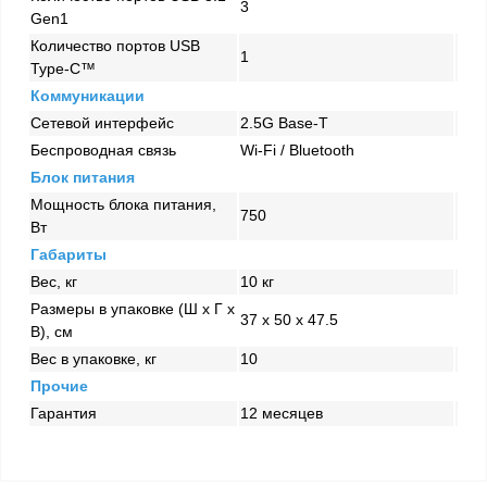
3
Gen1
Количество портов USB
1
Type-C™
Коммуникации
Сетевой интерфейс
2.5G Base-T
Беспроводная связь
Wi-Fi / Bluetooth
Блок питания
Мощность блока питания,
750
Вт
Габариты
Вес, кг
10 кг
Размеры в упаковке (Ш x Г x
37 x 50 x 47.5
В), см
Вес в упаковке, кг
10
Прочие
Гарантия
12 месяцев