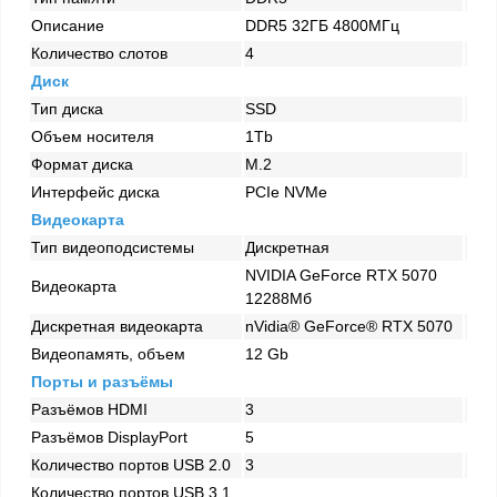
Описание
DDR5 32ГБ 4800МГц
Количество слотов
4
Диск
Тип диска
SSD
Объем носителя
1Tb
Формат диска
M.2
Интерфейс диска
PCIe NVMe
Видеокарта
Тип видеоподсистемы
Дискретная
NVIDIA GeForce RTX 5070
Видеокарта
12288Мб
Дискретная видеокарта
nVidia® GeForce® RTX 5070
Видеопамять, объем
12 Gb
Порты и разъёмы
Разъёмов HDMI
3
Разъёмов DisplayPort
5
Количество портов USB 2.0
3
Количество портов USB 3.1