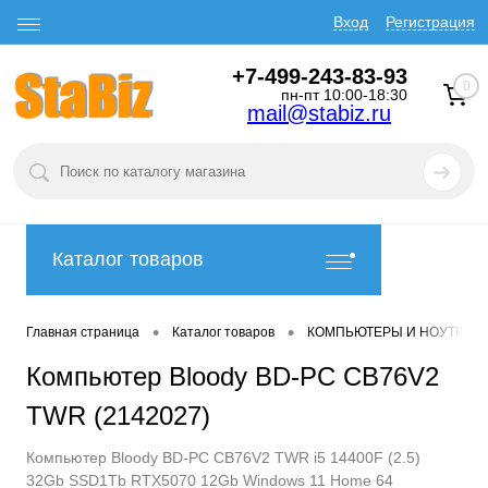
Вход
Регистрация
+7-499-243-83-93
0
пн-пт 10:00-18:30
mail@stabiz.ru
Каталог товаров
•
•
Главная страница
Каталог товаров
КОМПЬЮТЕРЫ И НОУТБУК
Компьютер Bloody BD-PC CB76V2
TWR (2142027)
Компьютер Bloody BD-PC CB76V2 TWR i5 14400F (2.5)
32Gb SSD1Tb RTX5070 12Gb Windows 11 Home 64