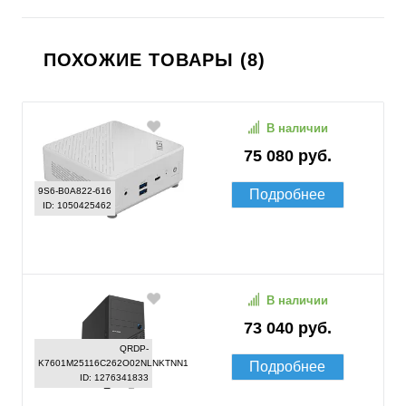
ПОХОЖИЕ ТОВАРЫ (8)
В наличии
75 080 руб.
9S6-B0A822-616
Подробнее
ID: 1050425462
В наличии
73 040 руб.
QRDP-
K7601M25116C262O02NLNKTNN1
Подробнее
ID: 1276341833