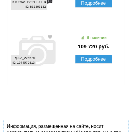
K11/8945HS/32GB+1TB
Подробнее
ID: 862363132
В наличии
109 720 руб.
Д30А_226678
Подробнее
ID: 1074579813
Информация, размещенная на сайте, носит