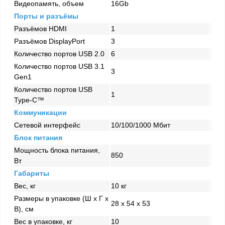
Видеопамять, объем
16Gb
Порты и разъёмы
Разъёмов HDMI
1
Разъёмов DisplayPort
3
Количество портов USB 2.0
6
Количество портов USB 3.1
3
Gen1
Количество портов USB
1
Type-C™
Коммуникации
Сетевой интерфейс
10/100/1000 Mбит
Блок питания
Мощность блока питания,
850
Вт
Габариты
Вес, кг
10 кг
Размеры в упаковке (Ш x Г x
28 x 54 x 53
В), см
Вес в упаковке, кг
10