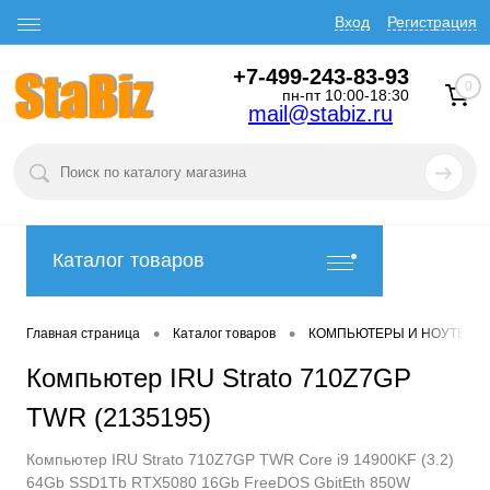
Вход
Регистрация
+7-499-243-83-93
0
пн-пт 10:00-18:30
mail@stabiz.ru
Каталог товаров
•
•
Главная страница
Каталог товаров
КОМПЬЮТЕРЫ И НОУТБУК
Компьютер IRU Strato 710Z7GP
TWR (2135195)
Компьютер IRU Strato 710Z7GP TWR Core i9 14900KF (3.2)
64Gb SSD1Tb RTX5080 16Gb FreeDOS GbitEth 850W