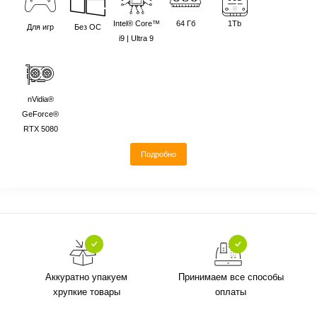
Intel® Core™
64 Гб
1Tb
Для игр
Без ОС
i9 | Ultra 9
nVidia®
GeForce®
RTX 5080
Подробно
Аккуратно упакуем
Принимаем все способы
хрупкие товары
оплаты