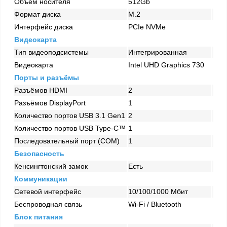
Объем носителя
512Gb
Формат диска
M.2
Интерфейс диска
PCIe NVMe
Видеокарта
Тип видеоподсистемы
Интегрированная
Видеокарта
Intel UHD Graphics 730
Порты и разъёмы
Разъёмов HDMI
2
Разъёмов DisplayPort
1
Количество портов USB 3.1 Gen1
2
Количество портов USB Type-C™
1
Последовательный порт (COM)
1
Безопасность
Кенсингтонский замок
Есть
Коммуникации
Сетевой интерфейс
10/100/1000 Mбит
Беспроводная связь
Wi-Fi / Bluetooth
Блок питания