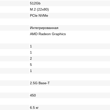
512Gb
M.2 (22x80)
PCIe NVMe
Интегрированная
AMD Radeon Graphics
1
1
2
5
1
2.5G Base-T
450
6.5 кг