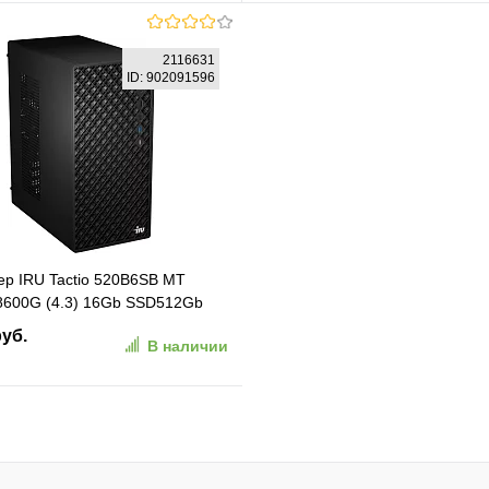
В корзину
В корзину
2116631
ID: 902091596
ранное
К сравнению
В избранное
К сравн
р IRU Tactio 520B6SB MT
8600G (4.3) 16Gb SSD512Gb
DOS 2.5xGbitEth 450W черный
руб.
В наличии
116631)
В корзину