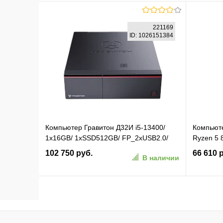
В корзину
221169
ID: 1026151384
В избранное
К сравнению
В изб
Компьютер Гравитон Д32И i5-13400/
Компьюте
1x16GB/ 1xSSD512GB/ FP_2xUSB2.0/
Ryzen 5 
250W/ K+M/ NoOS/ 3YST ( Минпромторг
RGr Free
102 750 руб.
66 610 
В наличии
) (221169)
(RUS) (2
В корзину