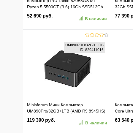
Компьютер IRU Tactio 520B5GS MT
Компьюте
Ryzen 5 5500GT (3.6) 16Gb SSD512Gb
32Gb SS
Vega 7 без ОС GbitEth 500W черный
Pro Gbit
52 690 руб.
77 390 
В наличии
(RUS) (2164588)
В корзину
UM890PRO/32GB+1TB
ID: 829411016
В избранное
К сравнению
В изб
Minisforum Мини Компьютер
Компьютер
UM890Pro/32GB+1TB (AMD R9 8945HS)
Core Ult
32GB+1TB, AMD Radeon780M, Win11
512Gb, N
119 390 руб.
63 540 
В наличии
Pro
(STANDA