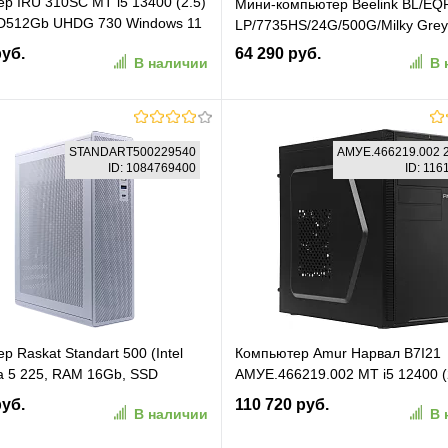
р IRU 310SC MT i5 13400 (2.5)
Мини-компьютер Beelink BL/EQ
D512Gb UHDG 730 Windows 11
LP/7735HS/24G/500G/Milky Gre
Eth 400W черный (2140111)
руб.
64 290 руб.
В наличии
В 
В корзину
В корзину
STANDART500229540
АМУЕ.466219.002 
ID: 1084769400
ID: 11
ранное
К сравнению
В избранное
К сравн
 Raskat Standart 500 (Intel
Компьютер Amur Нарвал B7I21
ra 5 225, RAM 16Gb, SSD
АМУЕ.466219.002 MT i5 12400 (
o OS, White)
16Gb SSD512Gb UHDG 730 без
руб.
110 720 руб.
В наличии
В 
RT500229540)
GbitEth 500W мышь клавиатура
(RUS) (АМУЕ.466219.002 21682