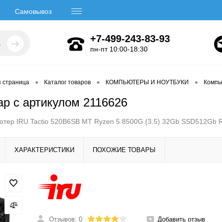
Самовывоз
+7-499-243-83-93
пн-пт 10:00-18:30
•
•
•
я страница
Каталог товаров
КОМПЬЮТЕРЫ И НОУТБУКИ
Компь
ар с артикулом 2116626
тер IRU Tactio 520B6SB MT Ryzen 5 8500G (3.5) 32Gb SSD512Gb R
ХАРАКТЕРИСТИКИ
ПОХОЖИЕ ТОВАРЫ
Отзывов: 0
Добавить отзыв