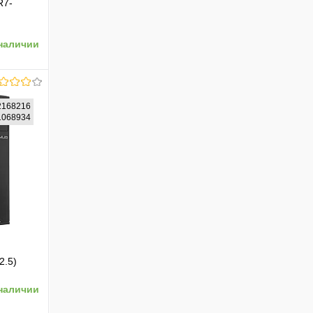
R7-
y
наличии
2168216
61068934
ению
2.5)
 ОС
наличии
 черный
16)