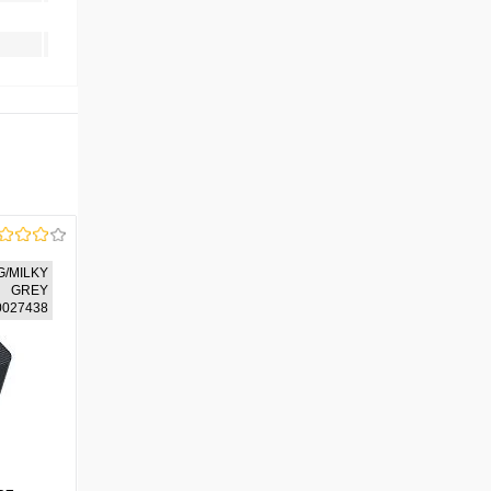
G/MILKY
GREY
40027438