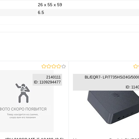
26 x 55 x 59
6.5
2140111
BL/EQR7- LP/7735HS/24G/500
ID: 1109294477
ID: 11