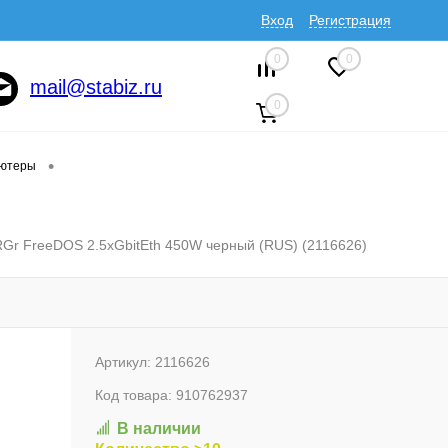
Вход
Регистрация
0
0
mail@stabiz.ru
0
•
ютеры
Gr FreeDOS 2.5xGbitEth 450W черный (RUS) (2116626)
Артикул:
2116626
Код товара:
910762937
В наличии