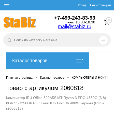
Вход
Регистрация
+7-499-243-83-93
0
пн-пт 10:00-18:30
mail@stabiz.ru
Каталог товаров
•
•
Главная страница
Каталог товаров
КОМПЬЮТЕРЫ И НОУТБУК
Товар с артикулом 2060818
Компьютер IRU Office 320A5S MT Ryzen 3 PRO 4350G (3.8)
8Gb SSD256Gb RGr FreeDOS GbitEth 400W черный (RUS)
(2060818)