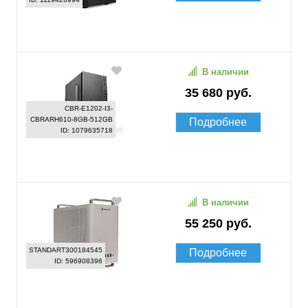
В наличии
35 680 руб.
CBR-E1202-I3-
CBRARH610-8GB-512GB
Подробнее
ID: 1079635718
В наличии
55 250 руб.
STANDART300184545
Подробнее
ID: 596908396