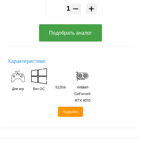
Подобрать аналог
Характеристики:
512Gb
nVidia®
Для игр
Без ОС
GeForce®
RTX 4070
Подробно