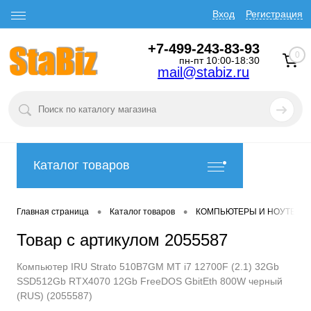
Вход
Регистрация
+7-499-243-83-93
0
пн-пт 10:00-18:30
mail@stabiz.ru
Каталог товаров
•
•
Главная страница
Каталог товаров
КОМПЬЮТЕРЫ И НОУТБУК
Товар с артикулом 2055587
Компьютер IRU Strato 510B7GM MT i7 12700F (2.1) 32Gb
SSD512Gb RTX4070 12Gb FreeDOS GbitEth 800W черный
(RUS) (2055587)