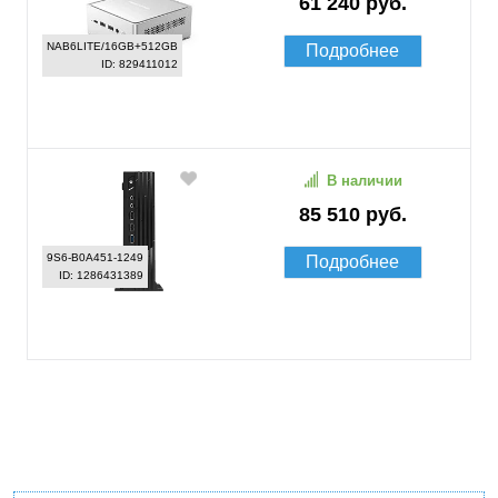
61 240 руб.
NAB6LITE/16GB+512GB
Подробнее
ID: 829411012
В наличии
85 510 руб.
9S6-B0A451-1249
Подробнее
ID: 1286431389