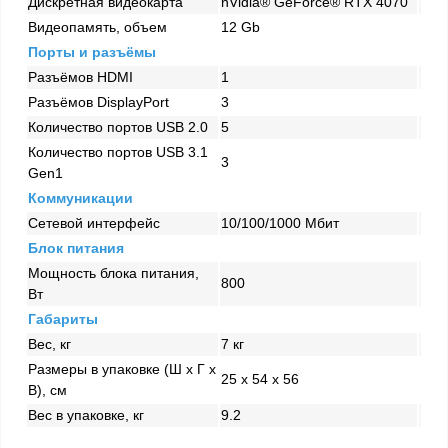
Дискретная видеокарта
nVidia® GeForce® RTX 4070
Видеопамять, объем
12 Gb
Порты и разъёмы
Разъёмов HDMI
1
Разъёмов DisplayPort
3
Количество портов USB 2.0
5
Количество портов USB 3.1
3
Gen1
Коммуникации
Сетевой интерфейс
10/100/1000 Mбит
Блок питания
Мощность блока питания,
800
Вт
Габариты
Вес, кг
7 кг
Размеры в упаковке (Ш x Г x
25 x 54 x 56
В), см
Вес в упаковке, кг
9.2