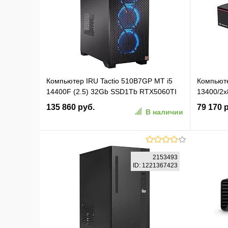
Компьютер IRU Tactio 510B7GP MT i5
Компьюте
14400F (2.5) 32Gb SSD1Tb RTX5060TI
13400/2
8Gb FreeDOS GbitEth 650W черный
45POE/2
135 860 руб.
79 170 
В наличии
(RUS) (2146237)
В корзину
2153493
ID: 1221367423
В избранное
К сравнению
В изб