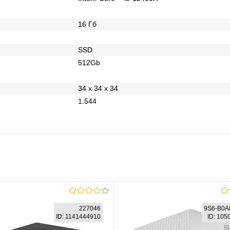
16 Гб
SSD
512Gb
34 x 34 x 34
1.544
227046
9S6-B0A
ID: 1141444910
ID: 10