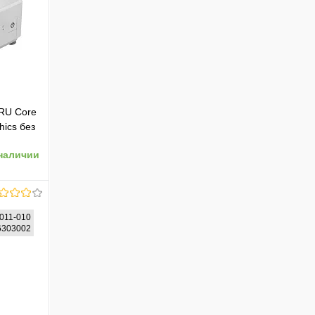
RU Core
hics без
 BT 65W
наличии
011-010
96303002
ению