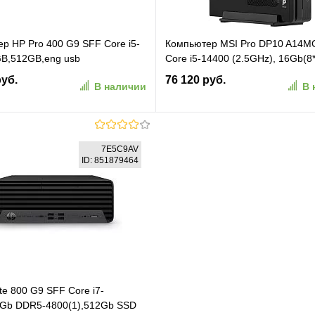
р HP Pro 400 G9 SFF Core i5-
Компьютер MSI Pro DP10 A14MG
B,512GB,eng usb
Core i5-14400 (2.5GHz), 16Gb(8
se,DOS,1Wty (CA8G7AT)
SO-DIMM, 512GB SSD M.2, Intel
руб.
76 120 руб.
В наличии
В 
Graphics, noDVD, WiFi, BT, 120
1y war-ty, Black (9S6-B21011-01
В корзину
В корзину
7E5C9AV
ID: 851879464
ранное
К сравнению
В избранное
К сравн
te 800 G9 SFF Core i7-
6Gb DDR5-4800(1),512Gb SSD