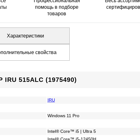
все
Профессиональная
Весь ассортим
аты
помощь в подборе
сертифициро
товаров
Характеристики
полнительные свойства
IRU 515ALC (1975490)
IRU
Windows 11 Pro
Intel® Core™ i5 | Ultra 5
Intel® Core™ i5-12450H