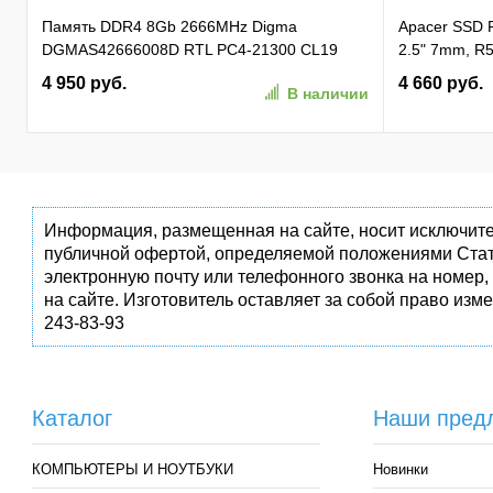
Память DDR4 8Gb 2666MHz Digma
Apacer SSD
DGMAS42666008D RTL PC4-21300 CL19
2.5" 7mm, R5
SO-DIMM 260-pin 1.2В dual rank Ret
81K/ 74K, M
4 950 руб.
4 660 руб.
В наличии
(AP256GAS3
Информация, размещенная на сайте, носит исключите
публичной офертой, определяемой положениями Стат
электронную почту или телефонного звонка на номер,
на сайте. Изготовитель оставляет за собой право изм
243-83-93
Каталог
Наши пред
КОМПЬЮТЕРЫ И НОУТБУКИ
Новинки