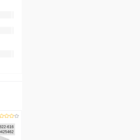
822-616
50425462