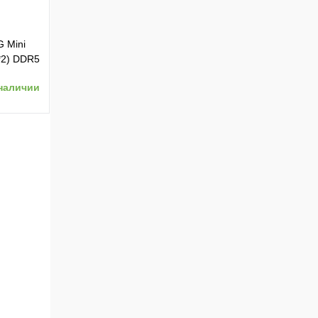
 Mini
*2) DDR5
наличии
W, noOS,
0)
ению