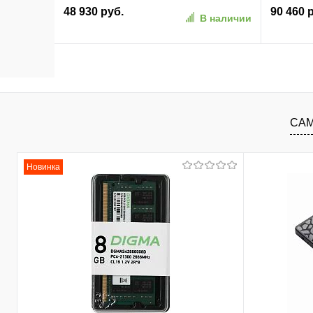
ОС GbitEth WiFi BT 120W черный (RUS)
M.2 NVMe
48 930 руб.
90 460 
В наличии
(2164267)
(7E5C9A
В корзину
В избранное
К сравнению
В изб
САМ
Новинка