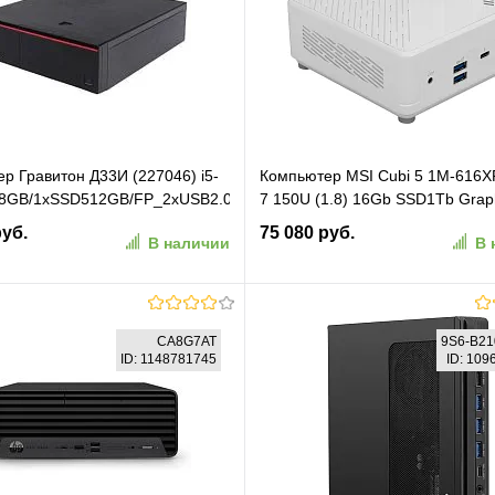
р Гравитон Д33И (227046) i5-
Компьютер MSI Cubi 5 1M-616X
x8GB/1xSSD512GB/FP_2xUSB2.0/RJ-
7 150U (1.8) 16Gb SSD1Tb Grap
50W/K+M/NoOS/Реестр МПТ
ОС 2.5xGbitEth+1xGbitEth WiFi
руб.
75 080 руб.
В наличии
В 
белый (9S6-B0A822-616)
В корзину
В корзину
CA8G7AT
9S6-B21
ID: 1148781745
ID: 10
ранное
К сравнению
В избранное
К сравн