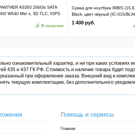
 PANTHER AS350 256Gb SATA
Сумка для ноутбука IRBIS (15,6
60/ W540 Mb/ s, 3D TLC, IOPS
Black, цвет чёрный (IC-015/BLA
TBF 1,5M, 180TBW,
1 400 руб.
В наличии
50-1)
льно ознакомительный характер, и ни при каких условиях
ей 435 и 437 ГК РФ. Стоимость и наличие товара будет п
 указанный при оформлении заказа. Внешний вид и комплек
енять текущую комплектацию, без дополнительного уведомле
ложения
Помощь и сервисы
Главная