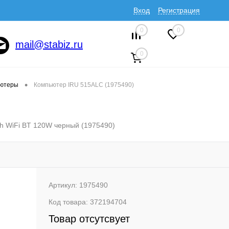
Вход
Регистрация
0
0
mail@stabiz.ru
0
•
ютеры
Компьютер IRU 515ALC (1975490)
h WiFi BT 120W черный (1975490)
Артикул:
1975490
Код товара:
372194704
Товар отсутсвует