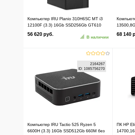
Компьютер IRU Planio 310H6SC MT i3
Компьюте
12100F (3.3) 16Gb SSD256Gb GT610
13500,8G
2Gb Windows 11 Pro GbitEth 400W
kbd,mou
56 620 руб.
68 140 
В наличии
черный (2153493)
В корзину
2164267
ID: 1085756270
В избранное
К сравнению
В изб
Компьютер IRU Tactio 525 Ryzen 5
ПК HP Eli
6600H (3.3) 16Gb SSD512Gb 660M без
14700,1