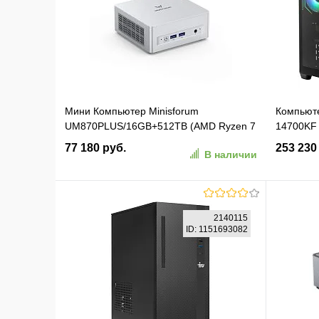
В избранное
К сравнению
В изб
Мини Компьютер Minisforum
Компьюте
UM870PLUS/16GB+512TB (AMD Ryzen 7
14700KF 
8745H) 16GB+512TB, AMD Radeon
12Gb Win
77 180 руб.
253 230
В наличии
780M, Win11 Pro
750W чер
В корзину
2140115
ID: 1151693082
В избранное
К сравнению
В изб