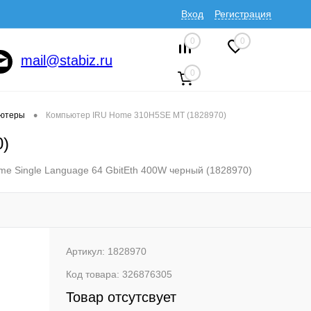
Вход
Регистрация
0
0
mail@stabiz.ru
0
•
ютеры
Компьютер IRU Home 310H5SE MT (1828970)
0)
me Single Language 64 GbitEth 400W черный (1828970)
Артикул:
1828970
Код товара:
326876305
Товар отсутсвует