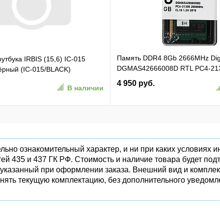
Память DDR4 8Gb 2666MHz Di
утбука IRBIS (15,6) IC-015
DGMAS42666008D RTL PC4-21
чёрный (IC-015/BLACK)
SO-DIMM 260-pin 1.2В dual rank
4 950 руб.
В наличии
льно ознакомительный характер, и ни при каких условиях
ей 435 и 437 ГК РФ. Стоимость и наличие товара будет п
 указанный при оформлении заказа. Внешний вид и комплек
енять текущую комплектацию, без дополнительного уведомле