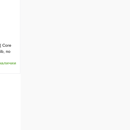
ению
( Core
b, no
наличии
ению