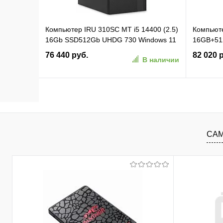
Компьютер IRU 310SC MT i5 14400 (2.5)
Компьюте
16Gb SSD512Gb UHDG 730 Windows 11
16GB+51
Pro GbitEth 200W черный (2140115)
16GB+51
76 440 руб.
82 020 
В наличии
Pro (UM
В корзину
В избранное
К сравнению
В изб
САМ