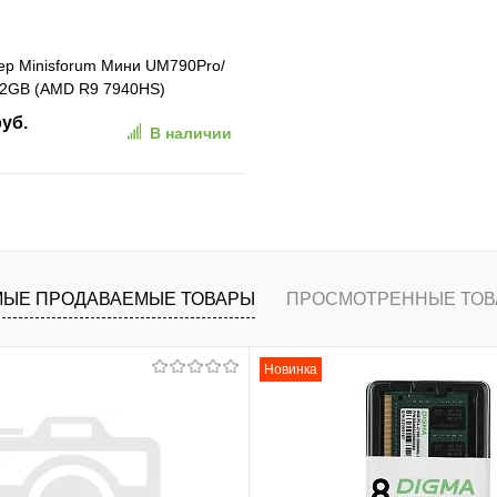
р Minisforum Мини UM790Pro/
2GB (AMD R9 7940HS)
2GB, AMD Radeon780M, Win11
руб.
В наличии
790PRO/16GB+512GB)
В корзину
ранное
К сравнению
ЫЕ ПРОДАВАЕМЫЕ ТОВАРЫ
ПРОСМОТРЕННЫЕ ТОВ
Новинка