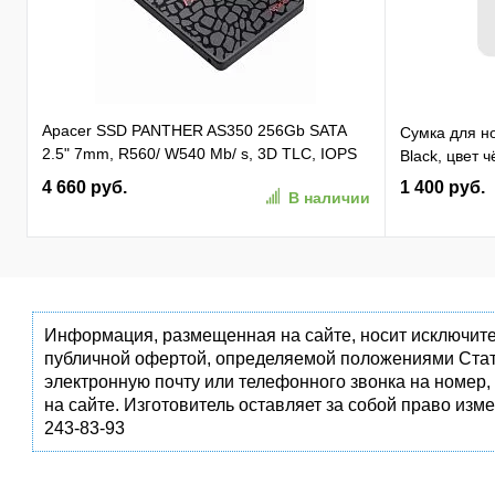
Apacer SSD PANTHER AS350 256Gb SATA
Сумка для но
2.5" 7mm, R560/ W540 Mb/ s, 3D TLC, IOPS
Black, цвет 
81K/ 74K, MTBF 1,5M, 180TBW,
4 660 руб.
1 400 руб.
В наличии
(AP256GAS350-1)
Информация, размещенная на сайте, носит исключите
публичной офертой, определяемой положениями Стат
электронную почту или телефонного звонка на номер,
на сайте. Изготовитель оставляет за собой право изм
243-83-93