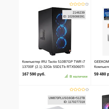
2146239
ID: 1026088391
Компьютер IRU Tactio 510B7GP TWR i7
GEEKOM 
13700F (2.1) 32Gb SSD1Tb RTX5060TI
Компьют
8Gb FreeDOS GbitEth 650W черный
EU, AMD 
167 590 руб.
59 480 
В наличии
(RUS) (2146239)
WIN11 Pr
В корзину
UM870PLUS/16GB+512TB
ID: 1170277318