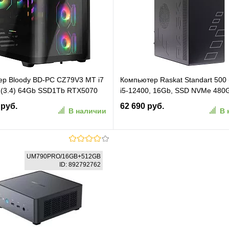
ранное
К сравнению
В избранное
К сравн
р Bloody BD-PC CZ79V3 MT i7
Компьютер Raskat Standart 500 
(3.4) 64Gb SSD1Tb RTX5070
i5-12400, 16Gb, SSD NVMe 480G
dows 11 Home 64 2.5xGbitEth
OS, kb+ms, black)
 руб.
62 690 руб.
В наличии
В 
ный (RUS) (2170113)
(STANDART500128057)
В корзину
В корзину
UM790PRO/16GB+512GB
ID: 892792762
ранное
К сравнению
В избранное
К сравн