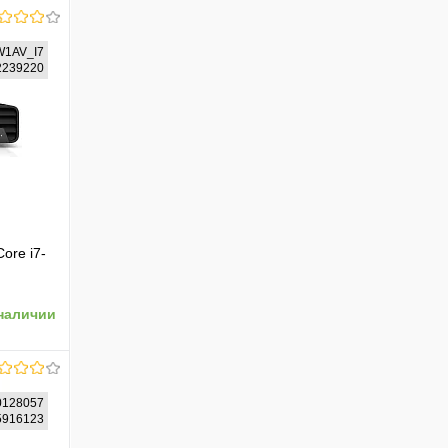
W1AV_I7
12239220
ore i7-
наличии
128057
75916123