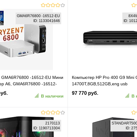
GMA6R76800 -16512-EU
8X4
ID: 1133041646
ID: 10
GMA6R76800 -16512-EU Мини
Компьютер HP Pro 400 G9 Mini C
ер A6, GMA6R76800 -16512-
14700T,8GB,512GB,eng usb
Ryzen 7 6800, 16GB+512GB,
kbd,mouse,WiFi,BT,DOS,1Wty
руб.
97 770 руб.
В наличии
В 
o
(8X4W1AV_I7)
В корзину
В корзину
2170113
STANDART500
ID: 1190713304
ID: 2