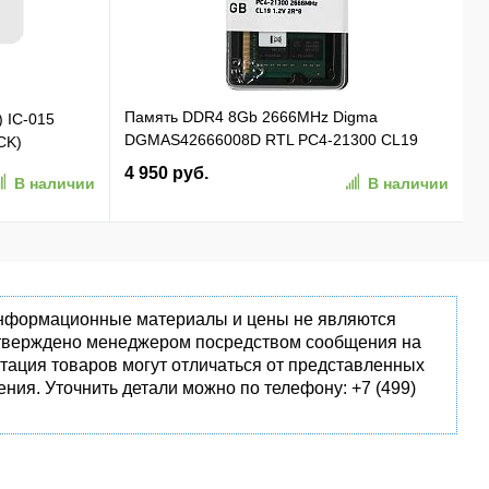
Память DDR4 8Gb 2666MHz Digma
) IC-015
DGMAS42666008D RTL PC4-21300 CL19
CK)
SO-DIMM 260-pin 1.2В dual rank Ret
4 950 руб.
В наличии
В наличии
 информационные материалы и цены не являются
одтверждено менеджером посредством сообщения на
тация товаров могут отличаться от представленных
ния. Уточнить детали можно по телефону: +7 (499)