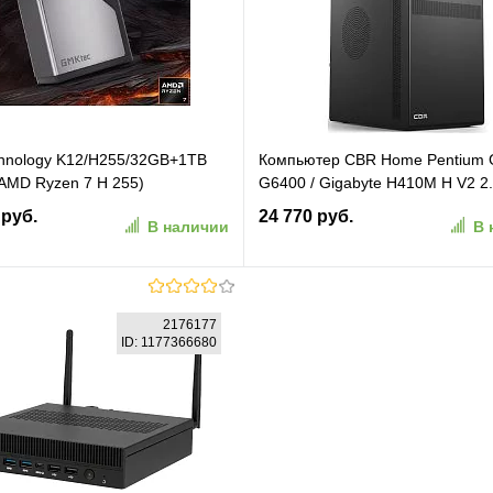
ранное
К сравнению
В избранное
К сравн
hnology K12/H255/32GB+1TB
Компьютер CBR Home Pentium 
AMD Ryzen 7 H 255)
G6400 / Gigabyte H410M H V2 2.
, Win 11 Pro
SSD 256GB (CBR-G6400-H410M
 руб.
24 770 руб.
В наличии
В 
256GB)
В корзину
В корзину
2176177
ID: 1177366680
ранное
К сравнению
В избранное
К сравн