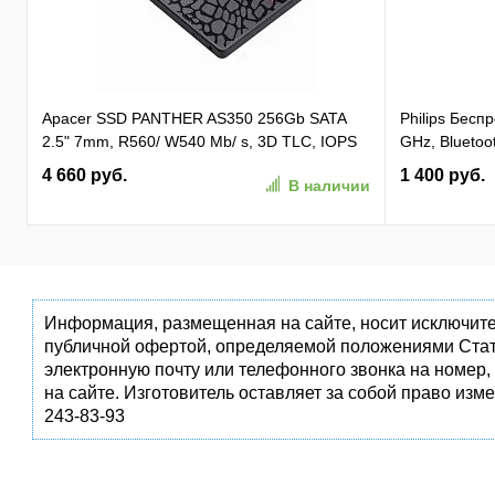
Apacer SSD PANTHER AS350 256Gb SATA
Philips Бес
2.5" 7mm, R560/ W540 Mb/ s, 3D TLC, IOPS
GHz, Bluetoot
81K/ 74K, MTBF 1,5M, 180TBW,
бесшумная Ч
4 660 руб.
1 400 руб.
В наличии
(AP256GAS350-1)
(SPK7407B/0
Информация, размещенная на сайте, носит исключите
публичной офертой, определяемой положениями Стат
электронную почту или телефонного звонка на номер,
на сайте. Изготовитель оставляет за собой право изм
243-83-93