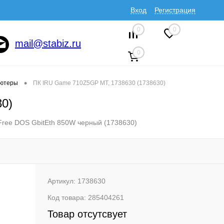
Вход
Регистрация
0
0
mail@stabiz.ru
0
•
ютеры
ПК IRU Game 710Z5GP MT, 1738630 (1738630)
0)
ree DOS GbitEth 850W черный (1738630)
Артикул:
1738630
Код товара:
285404261
Товар отсутсвует