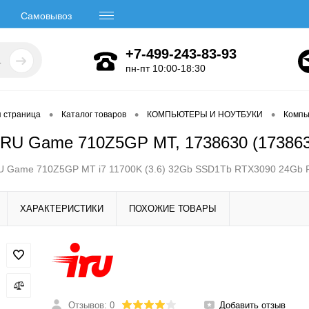
Самовывоз
+7-499-243-83-93
пн-пт 10:00-18:30
•
•
•
я страница
Каталог товаров
КОМПЬЮТЕРЫ И НОУТБУКИ
Компь
IRU Game 710Z5GP MT, 1738630 (173863
U Game 710Z5GP MT i7 11700K (3.6) 32Gb SSD1Tb RTX3090 24Gb F
ХАРАКТЕРИСТИКИ
ПОХОЖИЕ ТОВАРЫ
Отзывов: 0
Добавить отзыв