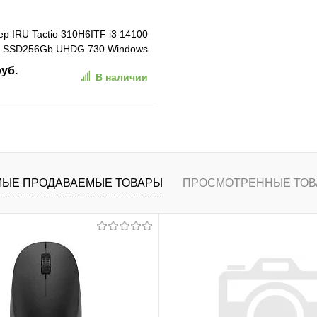
р IRU Tactio 310H6ITF i3 14100
Gb SSD256Gb UHDG 730 Windows
bitEth WiFi BT 120W черный
руб.
В наличии
176177)
В корзину
ранное
К сравнению
ЫЕ ПРОДАВАЕМЫЕ ТОВАРЫ
ПРОСМОТРЕННЫЕ ТОВ