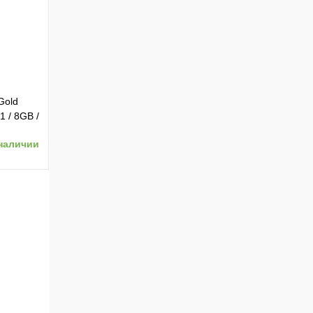
ению
Gold
1 / 8GB /
-8GB-
наличии
ению