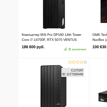
В избранное
К сравнению
В изб
Компьютер MSI Pro DP180 14th Tower
GMK Tec
Core i7-14700F, RTX 5070 VENTUS
NucBox (
2X,12G, 16Gb(16*1) DDR5, 1TB SSD M.2,
32GB+1TB
186 600 руб.
100 630
В наличии
WiFi+BT, Wired keyboard&Mouse,noOS,
1y war-ty (9S6-B0A741-1417)
В корзину
C2JT3AT
ID: 1177260446
В избранное
К сравнению
В изб