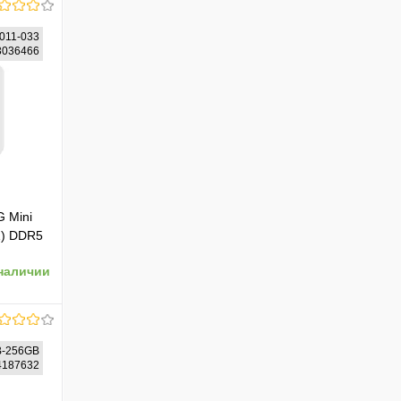
011-033
53036466
 Mini
1) DDR5
наличии
W, noOS,
3)
B-256GB
44187632