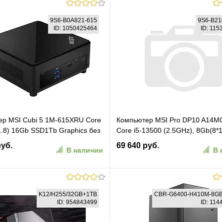
9S6-B0A821-615
9S6-B21
ID: 1050425464
ID: 11
р MSI Cubi 5 1M-615XRU Core
Компьютер MSI Pro DP10 A14MG
1.8) 16Gb SSD1Tb Graphics без
Core i5-13500 (2.5GHz), 8Gb(8*
bitEth+1xGbitEth WiFi BT 65W
SO-DIMM, 256GB SSD M.2, Intel
руб.
69 640 руб.
В наличии
В 
9S6-B0A821-615)
Graphics, noDVD, WiFi, BT, 120
1y war-ty, Black (9S6-B21011-03
В корзину
В корзину
K12/H255/32GB+1TB
CBR-G6400-H410M-8G
ID: 954843499
ID: 11