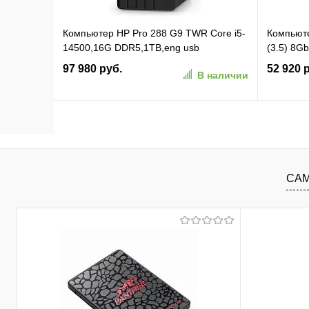
Компьютер HP Pro 288 G9 TWR Core i5-
Компьюте
14500,16G DDR5,1TB,eng usb
(3.5) 8
kbd,mouse,WiFi,BT,Win11Home,1Wty
11 Pro G
97 980 руб.
52 920 
В наличии
(C2JT3AT)
(RUS) (2
В корзину
В избранное
К сравнению
В изб
САМ