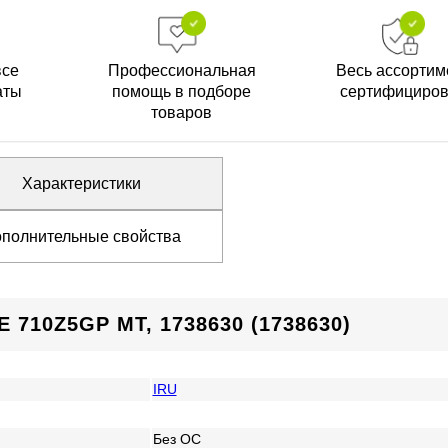
все
Профессиональная
Весь ассортим
аты
помощь в подборе
сертифициро
товаров
Характеристики
полнительные свойства
710Z5GP MT, 1738630 (1738630)
IRU
Без ОС