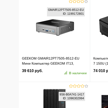
GMAIR12PT7505-8512-EU
ID: 1199172801
GEEKOM GMAIR12PT7505-8512-EU
Компьюте
Мини Компьютер GEEKOM IT13,
7 150U (
GMIT13I913900HK-161-EU, Intel i5-
ОС 2.5xG
39 610 руб.
74 010 
В наличии
13900HK 16GB+1TB, WIN11 Pro
черный (
В корзину
9S6-B0A741-1417
ID: 1096302994