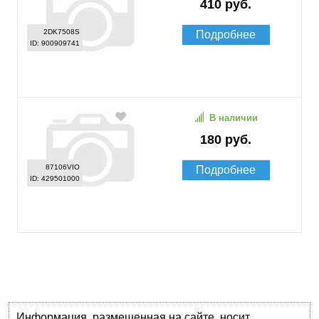
410 руб.
2DK7508S
Подробнее
ID: 900909741
В наличии
180 руб.
87106VIO
Подробнее
ID: 429501000
Информация, размещенная на сайте, носит