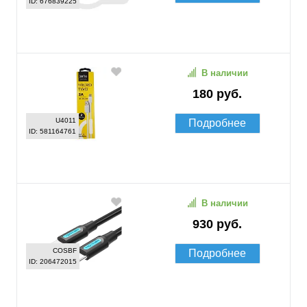
ID: 676839225
В наличии
180 руб.
U4011
Подробнее
ID: 581164761
В наличии
930 руб.
COSBF
Подробнее
ID: 206472015