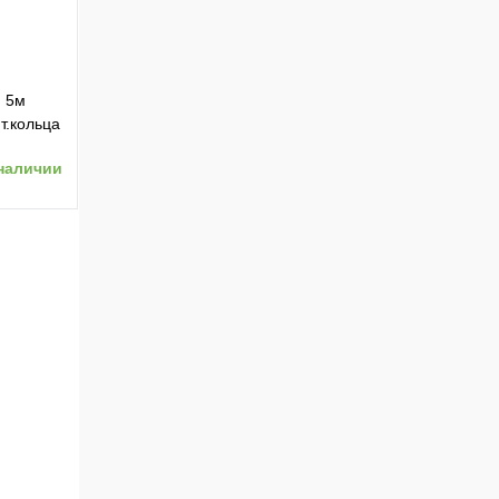
) 5м
т.кольца
наличии
ению