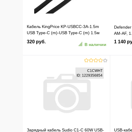
Кабель KingPrice KP-USBCC-3A-1.5m
Defender
USB Type-C (m)-USB Type-C (m) 1.5м
AM-AF, 1
черный
320 руб.
1 140 р
В наличии
В корзину
C1CWHT
ID: 1229356854
В избранное
К сравнению
В изб
Зарядный кабель Sudio C1-C 60W USB-
USB-кабе