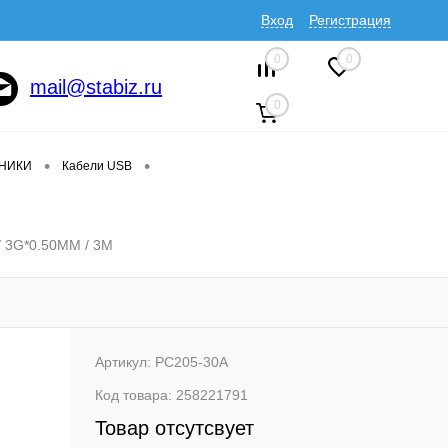
Вход
Регистрация
0
0
mail@stabiz.ru
0
•
•
ДНИКИ
Кабели USB
/ 3G*0.50MM / 3M
Артикул:
PC205-30A
Код товара:
258221791
Товар отсутсвует