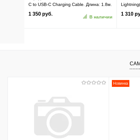
C to USB-C Charging Cable. Длина: 1.8м.
Lightning
Цвет: белый (C1CWHT)
[LCLm25
1 350 руб.
1 310 р
В наличии
В корзину
В избранное
К сравнению
В изб
САМ
Новинка