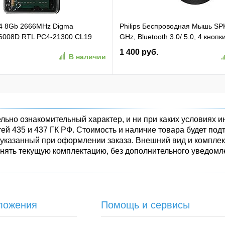
4 8Gb 2666MHz Digma
Philips Беспроводная Мышь SP
008D RTL PC4-21300 CL19
GHz, Bluetooth 3.0/ 5.0, 4 кнопк
pin 1.2В dual rank Ret
бесшумная Чёрный (SPK7407B/
1 400 руб.
В наличии
(SPK7407B/01)
льно ознакомительный характер, и ни при каких условиях
ей 435 и 437 ГК РФ. Стоимость и наличие товара будет п
 указанный при оформлении заказа. Внешний вид и комплек
енять текущую комплектацию, без дополнительного уведомле
ложения
Помощь и сервисы