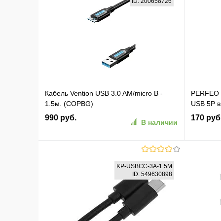
ID: 200658726
Кабель Vention USB 3.0 AM/micro B -
PERFEO К
1.5м. (COPBG)
USB 5P в
990 руб.
170 руб
В наличии
В корзину
KP-USBCC-3A-1.5M
ID: 549630898
В избранное
К сравнению
В изб