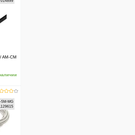
87014899
 / AM-CM
наличии
M-5M-MG
81129615
ению