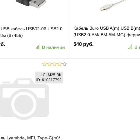
Кабель Buro USB A(m) USB B(m
 USB кабель USB02-06 USB2.0
(USB2.0-AM/ BM-5M-MG) ферри
.8м (87456)
(USB2.0-AM/BM-5M-MG)
уб.
540 руб.
В наличии
В 
В корзину
В корзину
LCLM25-BK
ID: 610317792
ранное
К сравнению
В избранное
К сравн
ль Lyambda, MFI, Type-C(m)/