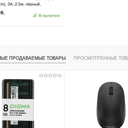
(m), 3A, 2,5м, чёрный,
-BK]
уб.
В наличии
В корзину
ранное
К сравнению
ЫЕ ПРОДАВАЕМЫЕ ТОВАРЫ
ПРОСМОТРЕННЫЕ ТОВ