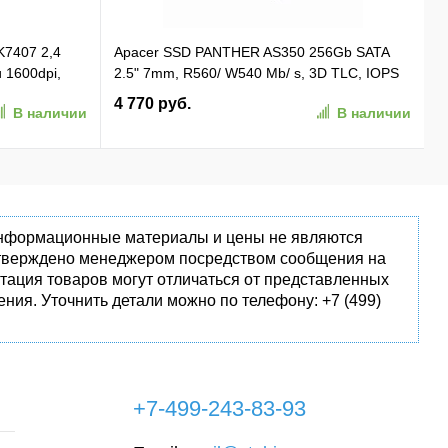
K7407 2,4
Apacer SSD PANTHER AS350 256Gb SATA
и 1600dpi,
2.5" 7mm, R560/ W540 Mb/ s, 3D TLC, IOPS
 01)
81K/ 74K, MTBF 1,5M, 180TBW,
4 770 руб.
В наличии
В наличии
(AP256GAS350-1)
 информационные материалы и цены не являются
одтверждено менеджером посредством сообщения на
тация товаров могут отличаться от представленных
ния. Уточнить детали можно по телефону: +7 (499)
+7-499-243-83-93