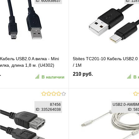
ID: 600938637
ID: 11
абель USB2.0 A вилка - Mini
5bites TC201-10 Кабель USB2.0
илка, длина 1,8 м. (U4302)
/ 1M
.
210 руб.
В наличии
В 
В корзину
В корзину
87456
USB2.0-AM/B
ID: 335264038
ID: 5
ранное
К сравнению
В избранное
К сравн