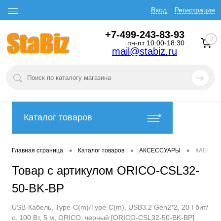
Вход
Регистрация
+7-499-243-83-93
0
пн-пт 10:00-18:30
mail@stabiz.ru
Каталог товаров
•
•
•
Главная страница
Каталог товаров
АКСЕССУАРЫ
КАБЕЛИ
Товар с артикулом ORICO-CSL32-
50-BK-BP
USB-Кабель, Type-C(m)/Type-C(m), USB3.2 Gen2*2, 20 Гбит/
с, 100 Вт, 5 м, ORICO, черный [ORICO-CSL32-50-BK-BP]