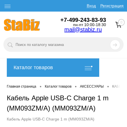
Вход
Регистрация
+7-499-243-83-93
0
пн-пт 10:00-18:30
mail@stabiz.ru
Каталог товаров
•
•
•
Главная страница
Каталог товаров
АКСЕССУАРЫ
КАБЕЛИ
Кабель Apple USB-C Charge 1 m
(MM093ZM/A) (MM093ZM/A)
Кабель Apple USB-C Charge 1 m (MM093ZM/A)