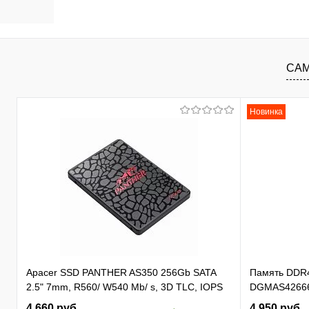
В корзину
В избранное
К сравнению
В изб
САМ
Новинка
Apacer SSD PANTHER AS350 256Gb SATA
Память DDR
2.5" 7mm, R560/ W540 Mb/ s, 3D TLC, IOPS
DGMAS42666
81K/ 74K, MTBF 1,5M, 180TBW,
SO-DIMM 260-
4 660 руб.
4 950 руб.