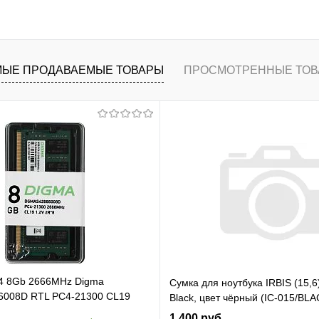
В корзину
ранное
К сравнению
ЫЕ ПРОДАВАЕМЫЕ ТОВАРЫ
ПРОСМОТРЕННЫЕ ТОВ
4 8Gb 2666MHz Digma
Сумка для ноутбука IRBIS (15,6
008D RTL PC4-21300 CL19
Black, цвет чёрный (IC-015/BLA
pin 1.2В dual rank Ret
1 400 руб.