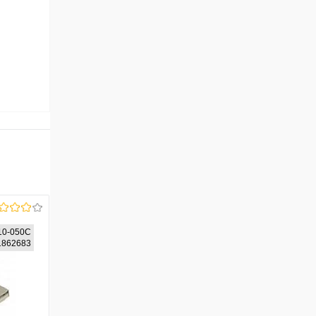
10-050C
01862683