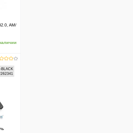
2.0, AM/
наличии
-BLACK
92262341
ению
ль