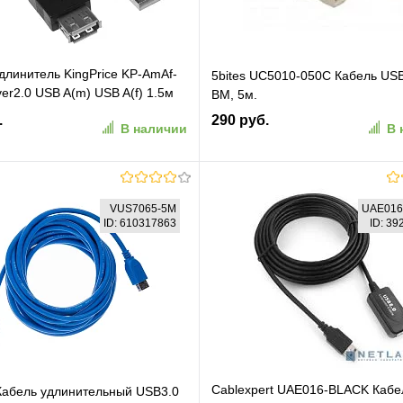
длинитель KingPrice KP-AmAf-
5bites UC5010-050C Кабель USB
ver2.0 USB A(m) USB A(f) 1.5м
BM, 5м.
.
290 руб.
В наличии
В 
В корзину
В корзину
VUS7065-5M
UAE016
ID: 610317863
ID: 3
ранное
К сравнению
В избранное
К сравн
Cablexpert UAE016-BLACK Кабе
Кабель удлинительный USB3.0