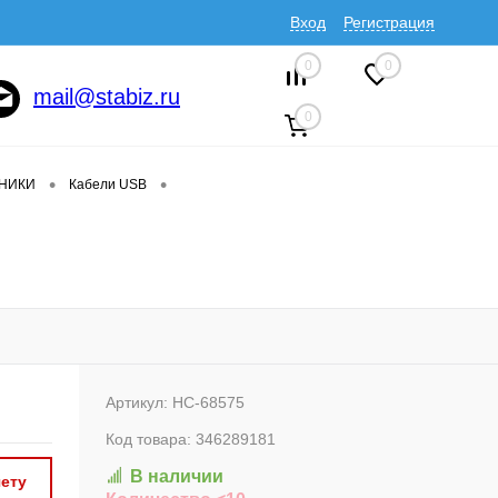
Вход
Регистрация
0
0
mail@stabiz.ru
0
•
•
ДНИКИ
Кабели USB
Артикул:
HC-68575
Код товара:
346289181
В наличии
ету