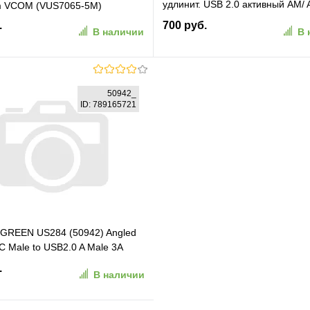
удлинит. USB 2.0 активный AM/ A
m VCOM (VUS7065-5M)
черный, пакет
.
700 руб.
В наличии
В 
В корзину
В корзину
50942_
ID: 789165721
ранное
К сравнению
В избранное
К сравн
GREEN US284 (50942) Angled
C Male to USB2.0 A Male 3A
le. Длина: 2м. Цвет: серый
.
В наличии
50942_)