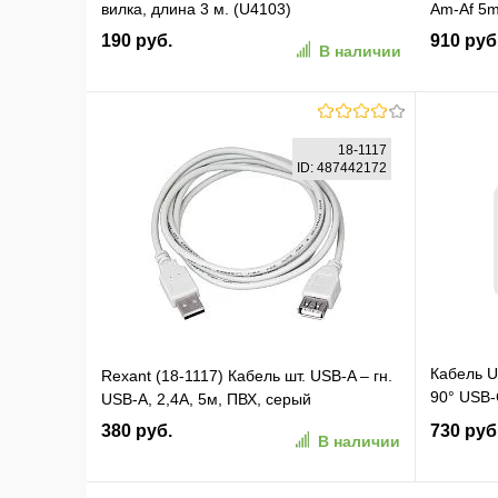
вилка, длина 3 м. (U4103)
Am-Af 5
190 руб.
910 руб
В наличии
В корзину
18-1117
ID: 487442172
В избранное
К сравнению
В изб
Кабель U
Rexant (18-1117) Кабель шт. USB-A – гн.
90° USB-
USB-A, 2,4А, 5м, ПВХ, серый
Data Cab
380 руб.
730 руб
В наличии
космос (