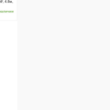
F, 4.8м,
наличии
ению