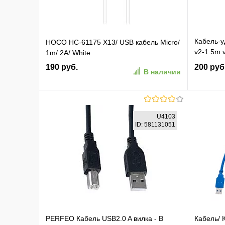
Кабель-у
HOCO HC-61175 X13/ USB кабель Micro/
v2-1.5m 
1m/ 2A/ White
черный
190 руб.
200 руб
В наличии
В корзину
U4103
ID: 581131051
В избранное
К сравнению
В изб
PERFEO Кабель USB2.0 A вилка - В
Кабель/ 