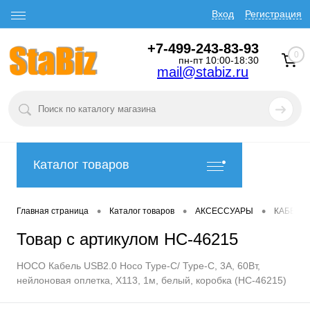
Вход
Регистрация
+7-499-243-83-93
0
пн-пт 10:00-18:30
mail@stabiz.ru
Каталог товаров
•
•
•
Главная страница
Каталог товаров
АКСЕССУАРЫ
КАБЕЛИ
Товар с артикулом HC-46215
HOCO Кабель USB2.0 Hoco Type-C/ Type-C, 3А, 60Вт,
нейлоновая оплетка, X113, 1м, белый, коробка (HC-46215)