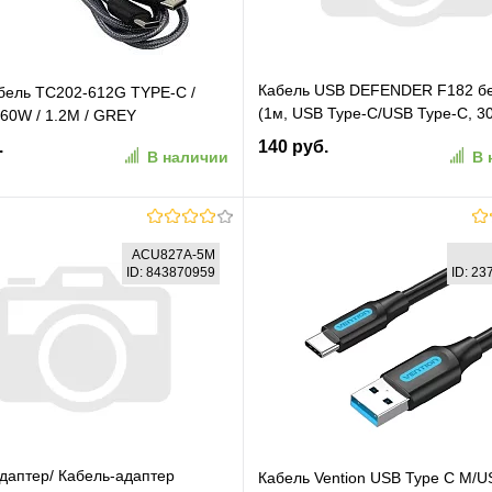
Кабель USB DEFENDER F182 б
абель TC202-612G TYPE-C /
(1м, USB Type-C/USB Type-C, 30
60W / 1.2M / GREY
пакет) (87507)
.
140 руб.
В наличии
В 
В корзину
В корзину
ACU827A-5M
ID: 843870959
ID: 2
ранное
К сравнению
В избранное
К сравн
даптер/ Кабель-адаптер
Кабель Vention USB Type C M/U