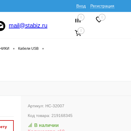
Вход
Регистрация
0
0
mail@stabiz.ru
0
•
•
ДНИКИ
Кабели USB
Артикул:
HC-32007
Код товара:
219168345
В наличии
ету