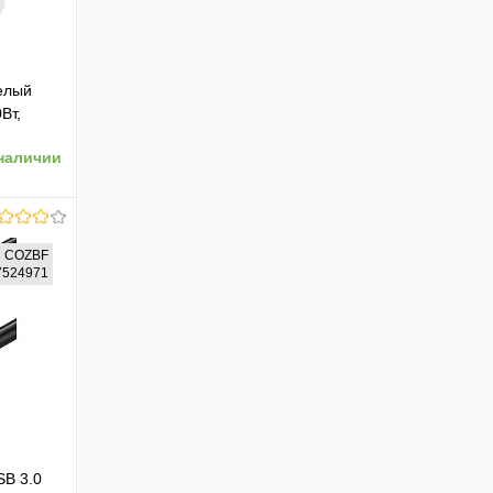
елый
Вт,
наличии
COZBF
37524971
ению
SB 3.0