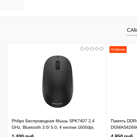
В корзину
В избранное
К сравнению
В изб
САМ
Новинка
Philips Беспроводная Мышь SPK7407 2,4
Память DDR
GHz, Bluetooth 3.0/ 5.0, 4 кнопки 1600dpi,
DGMAS42666
бесшумная Чёрный (SPK7407B/ 01)
SO-DIMM 260-
1 400 руб.
4 950 руб.