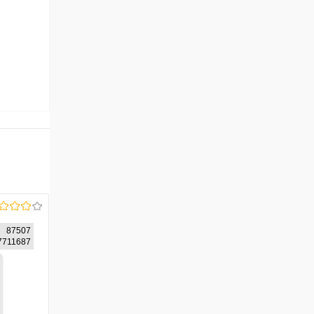
87507
57711687