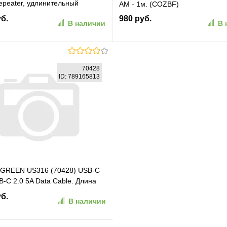
epeater, удлинительный
AM - 1м. (COZBF)
 [Am--]Af] 5м медь iOpen
уб.
980 руб.
В наличии
В 
A-5M]
В корзину
В корзину
70428
ID: 789165813
ранное
К сравнению
В избранное
К сравн
UGREEN US316 (70428) USB-C
B-C 2.0 5A Data Cable. Длина
ет: черный
уб.
В наличии