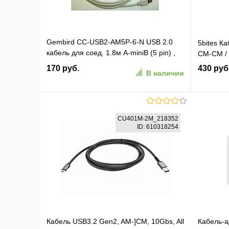
Gembird CC-USB2-AM5P-6-N USB 2.0
5bites К
кабель для соед. 1.8м А-miniB (5 pin) ,
CM-CM / 
пакет
170 руб.
430 руб
В наличии
В корзину
CU401M-2M_218352
ID: 610318254
В избранное
К сравнению
В изб
Кабель USB3.2 Gen2, AM-]CM, 10Gbs, All
Кабель-а