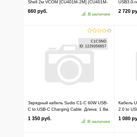
Shell 2м VCOM [CU401M-2M] (CU401M-
USB3.0-r
2M_218352)
активный
660 руб.
2 720 р
В наличии
[ACU827
В корзину
C1CSND
ID: 1229356857
В избранное
К сравнению
В изб
Зарядный кабель Sudio C1-C 60W USB-
Кабель 
C to USB-C Charging Cable. Длина: 1.8м.
2.0 to US
Цвет: песочный (C1CSND)
1,5м. Цв
1 350 руб.
1 080 р
В наличии