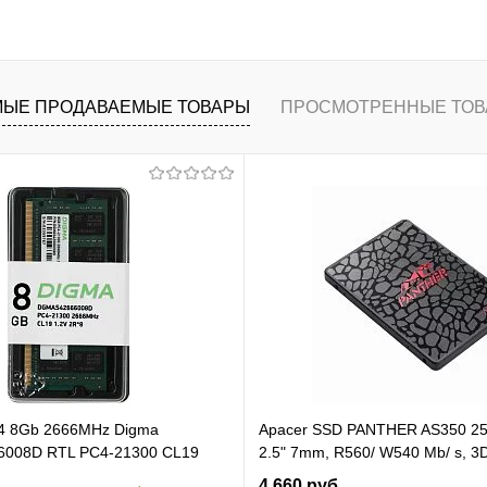
В корзину
ранное
К сравнению
ЫЕ ПРОДАВАЕМЫЕ ТОВАРЫ
ПРОСМОТРЕННЫЕ ТОВ
4 8Gb 2666MHz Digma
Apacer SSD PANTHER AS350 2
008D RTL PC4-21300 CL19
2.5" 7mm, R560/ W540 Mb/ s, 3
pin 1.2В dual rank Ret
81K/ 74K, MTBF 1,5M, 180TBW,
4 660 руб.