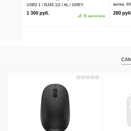
вилка, 6
USB3.1 / RJ45 1G / AL / GREY
(C1003)
1 300 руб.
280 руб
В наличии
В корзину
В избранное
К сравнению
В изб
САМ