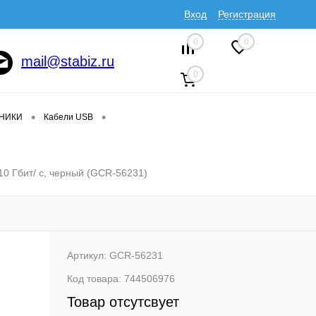
Вход
Регистрация
0
0
mail@stabiz.ru
0
•
•
ДНИКИ
Кабели USB
10 Гбит/ с, черный (GCR-56231)
Артикул:
GCR-56231
Код товара:
744506976
Товар отсутсвует