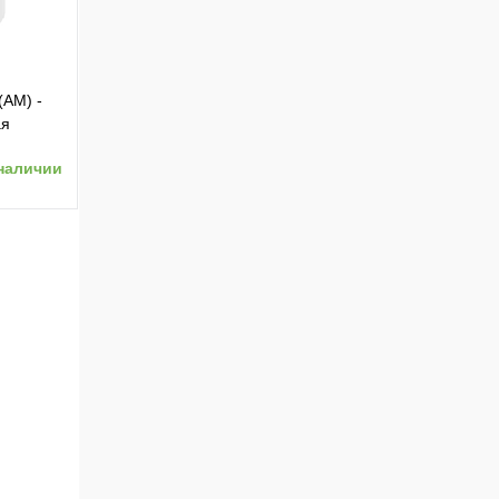
(AM) -
ая
наличии
ению