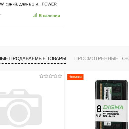
0W, синий, длина 1 м., POWER
.
В наличии
В корзину
ранное
К сравнению
ЫЕ ПРОДАВАЕМЫЕ ТОВАРЫ
ПРОСМОТРЕННЫЕ ТОВ
Новинка