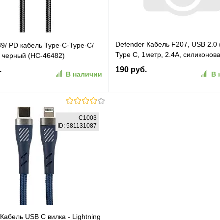
Defender Кабель F207, USB 2.0 
/ PD кабель Type-C-Type-C/
Type C, 1метр, 2.4А, силиконов
 черный (HC-46482)
оплетка, красный. (87106RED)
.
190 руб.
В наличии
В 
В корзину
В корзину
C1003
ID: 581131087
ранное
К сравнению
В избранное
К сравн
абель USB C вилка - Lightning