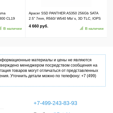
gma
Apacer SSD PANTHER AS350 256Gb SATA
300 CL19
2.5" 7mm, R560/ W540 Mb/ s, 3D TLC, IOPS
 Ret
81K/ 74K, MTBF 1,5M, 180TBW,
4 660 руб.
В наличии
В наличии
(AP256GAS350-1)
 информационные материалы и цены не являются
одтверждено менеджером посредством сообщения на
тация товаров могут отличаться от представленных
ния. Уточнить детали можно по телефону: +7 (499)
+7-499-243-83-93