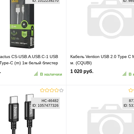
ID: 1012239270
ID: 9
actus CS-USB.A.USB.C-1 USB
Кабель Vention USB 2.0 Type C 
Type-C (m) 1м белый блистер
м. (CQUBI)
.
1 020 руб.
В наличии
В 
В корзину
В корзину
HC-46482
87
ID: 1057477326
ID: 5
ранное
К сравнению
В избранное
К сравн