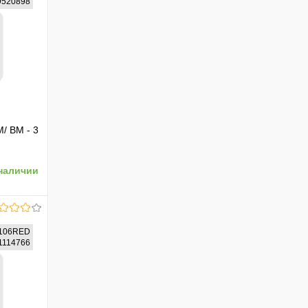
89520898
M/ BM - 3
наличии
106RED
31114766
ению