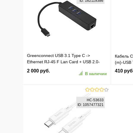
ID: 162119386
Greenconnect USB 3.1 Type C ->
Кабель C
Ethernet RJ-45 F Lan Card + USB 2.0-
(m)-USB 
разветвитель на 3 порта, сетевой
2 000 руб.
410 руб
В наличии
адаптер (GCR-UC2CL01)
В корзину
HC-53633
ID: 1057477321
В избранное
К сравнению
В изб