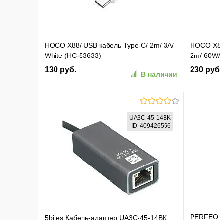
HOCO X88/ USB кабель Type-C/ 2m/ 3A/
HOCO X89
White (HC-53633)
2m/ 60W/
130 руб.
230 руб
В наличии
В корзину
UA3C-45-14BK
ID: 409426556
В избранное
К сравнению
В изб
PERFEO К
5bites Кабель-адаптер UA3C-45-14BK