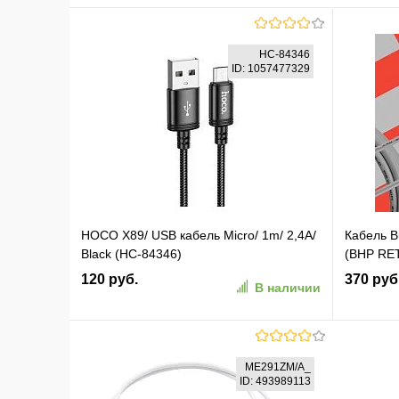
HC-84346
ID: 1057477329
HOCO X89/ USB кабель Micro/ 1m/ 2,4A/
Кабель B
Black (HC-84346)
(BHP RET
120 руб.
370 руб
В наличии
В корзину
ME291ZM/A_
ID: 493989113