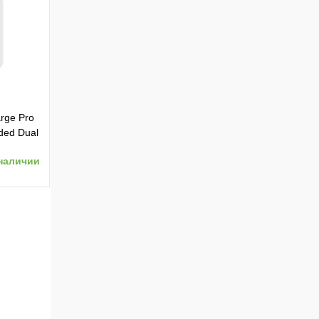
ению
rge Pro
ded Dual
ет:
наличии
ению