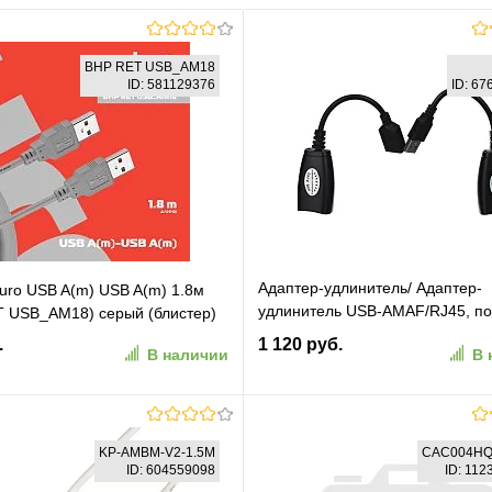
BHP RET USB_AM18
ID: 581129376
ID: 6
Адаптер-удлинитель/ Адаптер-
uro USB A(m) USB A(m) 1.8м
удлинитель USB-AMAF/RJ45, по
 USB_AM18) серый (блистер)
паре до 45m , VCOM
.
1 120 руб.
В наличии
В 
В корзину
В корзину
KP-AMBM-V2-1.5M
CAC004HQ
ID: 604559098
ID: 11