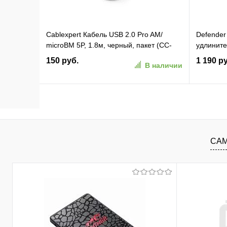
Cablexpert Кабель USB 2.0 Pro AM/
Defender
microBM 5P, 1.8м, черный, пакет (CC-
удлините
mUSB2-AMBM-6)
2фер.фил
150 руб.
1 190 р
В наличии
В корзину
В избранное
К сравнению
В изб
САМ