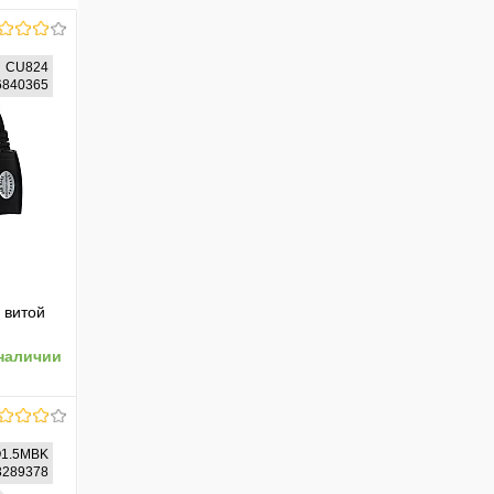
CU824
76840365
 витой
наличии
1.5MBK
23289378