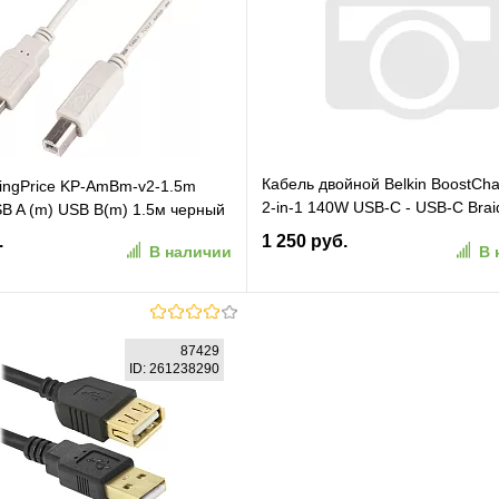
ранное
К сравнению
В избранное
К сравн
Кабель двойной Belkin BoostCha
ingPrice KP-AmBm-v2-1.5m
2-in-1 140W USB-C - USB-C Brai
SB A (m) USB B(m) 1.5м черный
Charging Cable. Длина: 1,5м. Цв
.
1 250 руб.
В наличии
В 
черный (CAC004HQ1.5MBK)
В корзину
В корзину
87429
ID: 261238290
ранное
К сравнению
В избранное
К сравн