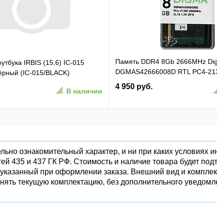
Память DDR4 8Gb 2666MHz Di
утбука IRBIS (15,6) IC-015
DGMAS42666008D RTL PC4-21
чёрный (IC-015/BLACK)
SO-DIMM 260-pin 1.2В dual rank
4 950 руб.
В наличии
льно ознакомительный характер, и ни при каких условиях
ей 435 и 437 ГК РФ. Стоимость и наличие товара будет п
 указанный при оформлении заказа. Внешний вид и комплек
енять текущую комплектацию, без дополнительного уведомле