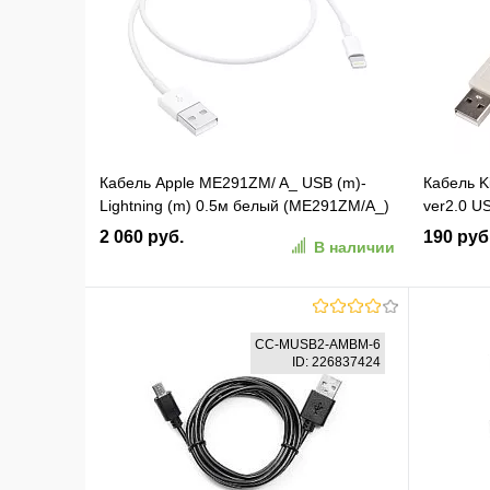
В избранное
К сравнению
В изб
Кабель Apple ME291ZM/ A_ USB (m)-
Кабель K
Lightning (m) 0.5м белый (ME291ZM/A_)
ver2.0 U
2 060 руб.
190 руб
В наличии
В корзину
CC-MUSB2-AMBM-6
ID: 226837424
В избранное
К сравнению
В изб