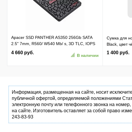
Apacer SSD PANTHER AS350 256Gb SATA
Сумка для но
2.5" 7mm, R560/ W540 Mb/ s, 3D TLC, IOPS
Black, цвет 
81K/ 74K, MTBF 1,5M, 180TBW,
4 660 руб.
1 400 руб.
В наличии
(AP256GAS350-1)
Информация, размещенная на сайте, носит исключите
публичной офертой, определяемой положениями Стат
электронную почту или телефонного звонка на номер,
на сайте. Изготовитель оставляет за собой право изм
243-83-93