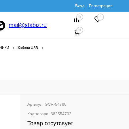
Вход
Регистрация
0
0
mail@stabiz.ru
0
•
•
ДНИКИ
Кабели USB
Артикул:
GCR-54788
Код товара:
382554702
Товар отсутсвует