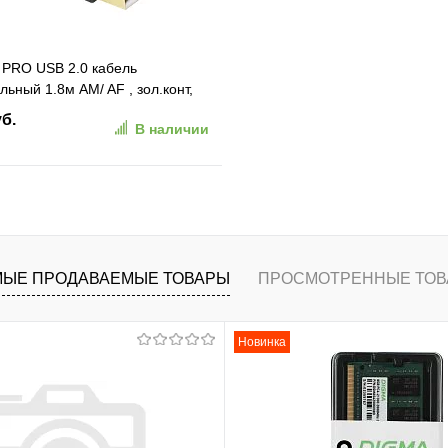
 PRO USB 2.0 кабель
льный 1.8м AM/ AF , зол.конт,
. (87429)
уб.
В наличии
В корзину
ранное
К сравнению
ЫЕ ПРОДАВАЕМЫЕ ТОВАРЫ
ПРОСМОТРЕННЫЕ ТОВ
Новинка