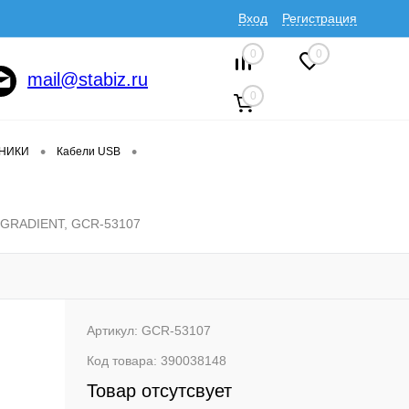
Вход
Регистрация
0
0
mail@stabiz.ru
0
•
•
ДНИКИ
Кабели USB
с, GRADIENT, GCR-53107
Артикул:
GCR-53107
Код товара:
390038148
Товар отсутсвует