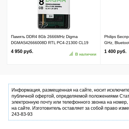
Память DDR4 8Gb 2666MHz Digma
Philips Бес
DGMAS42666008D RTL PC4-21300 CL19
GHz, Bluetoot
SO-DIMM 260-pin 1.2В dual rank Ret
бесшумная Ч
4 950 руб.
1 400 руб.
В наличии
(SPK7407B/0
Информация, размещенная на сайте, носит исключите
публичной офертой, определяемой положениями Стат
электронную почту или телефонного звонка на номер,
на сайте. Изготовитель оставляет за собой право изм
243-83-93