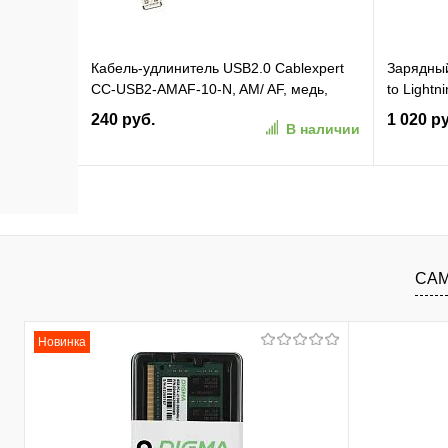
Кабель-удлинитель USB2.0 Cablexpert
Зарядный
CC-USB2-AMAF-10-N, AM/ AF, медь,
to Lightn
3.0м, серый, пакет
Цвет: бе
240 руб.
1 020 р
В наличии
В корзину
В избранное
К сравнению
В изб
САМ
Новинка