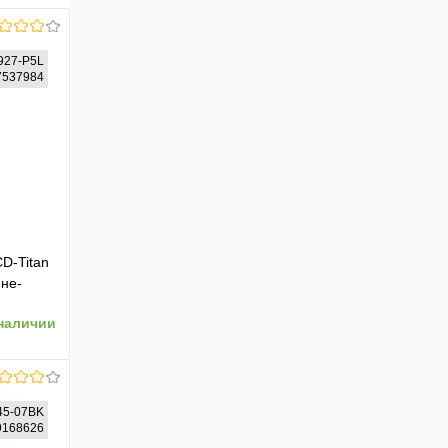
927-P5L
07537984
D-Titan
ине-
наличии
45-07BK
19168626