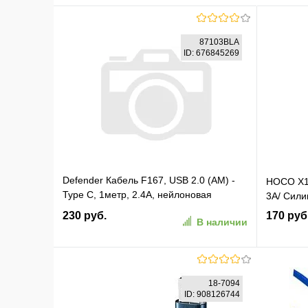
87103BLA
ID: 676845269
Defender Кабель F167, USB 2.0 (AM) -
HOCO X10
Type C, 1метр, 2.4А, нейлоновая
3A/ Сили
оплетка, чёрный. (87103BLA)
230 руб.
170 руб
В наличии
В корзину
18-7094
ID: 908126744