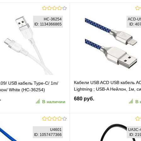
HC-36254
ACD-U
ID: 1134366865
ID: 4
Кабели USB ACD USB кабель AC
9/ USB кабель Type-C/ 1m/
Lightning ; USB-A Нейлон, 1м, с
кон/ White (HC-36254)
черный (ACD-U927-P5L)
.
680 руб.
В наличии
В 
В корзину
В корзину
U4601
UA3C-
ID: 1057477366
ID: 2