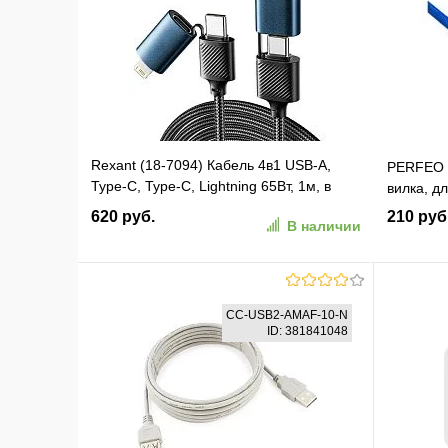
В избранное
К сравнению
В изб
Rexant (18-7094) Кабель 4в1 USB-A,
PERFEO К
Type-C, Type-C, Lightning 65Вт, 1м, в
вилка, дл
черной нейлоновой оплетке
620 руб.
210 руб
В наличии
В корзину
CC-USB2-AMAF-10-N
ID: 381841048
В избранное
К сравнению
В изб