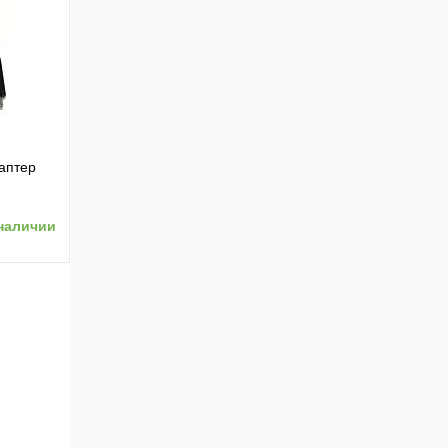
ению
аптер
наличии
ению