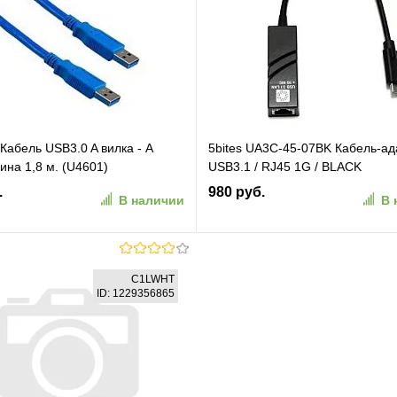
ранное
К сравнению
В избранное
К сравн
абель USB3.0 A вилка - A
5bites UA3C-45-07BK Кабель-ад
ина 1,8 м. (U4601)
USB3.1 / RJ45 1G / BLACK
.
980 руб.
В наличии
В 
В корзину
В корзину
C1LWHT
ID: 1229356865
ранное
К сравнению
В избранное
К сравн