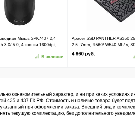
проводная Мышь SPK7407 2,4
Apacer SSD PANTHER AS350 2
h 3.0/ 5.0, 4 кнопки 1600dpi,
2.5" 7mm, R560/ W540 Mb/ s, 3
ёрный (SPK7407B/ 01)
81K/ 74K, MTBF 1,5M, 180TBW,
4 660 руб.
В наличии
1)
(AP256GAS350-1)
льно ознакомительный характер, и ни при каких условиях
ей 435 и 437 ГК РФ. Стоимость и наличие товара будет п
 указанный при оформлении заказа. Внешний вид и комплек
енять текущую комплектацию, без дополнительного уведомле