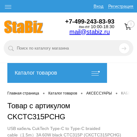
Вход
Регистрация
+7-499-243-83-93
0
пн-пт 10:00-18:30
mail@stabiz.ru
Каталог товаров
•
•
•
Главная страница
Каталог товаров
АКСЕССУАРЫ
КАБЕЛИ
Товар с артикулом
CKCTC315PCHG
USB кабель CukTech Type-C to Type-C braided
cable（1.5m）3A 60W black CTC315P (CKCTC315PCHG)