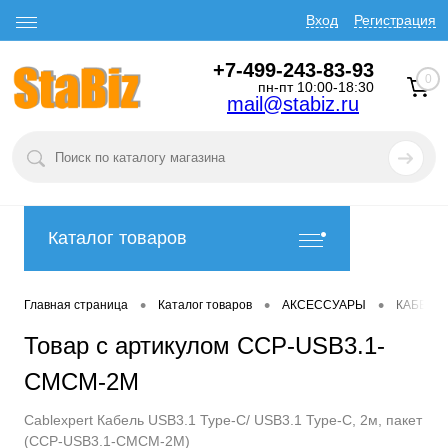
Вход
Регистрация
+7-499-243-83-93
0
пн-пт 10:00-18:30
mail@stabiz.ru
Каталог товаров
•
•
•
Главная страница
Каталог товаров
АКСЕССУАРЫ
КАБЕЛИ
Товар с артикулом CCP-USB3.1-
CMCM-2M
Cablexpert Кабель USB3.1 Type-C/ USB3.1 Type-C, 2м, пакет
(CCP-USB3.1-CMCM-2M)