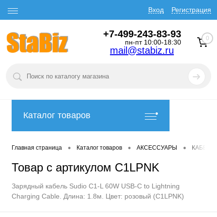
Вход
Регистрация
+7-499-243-83-93
0
пн-пт 10:00-18:30
mail@stabiz.ru
Каталог товаров
•
•
•
Главная страница
Каталог товаров
АКСЕССУАРЫ
КАБЕЛИ
Товар с артикулом C1LPNK
Зарядный кабель Sudio C1-L 60W USB-C to Lightning
Charging Cable. Длина: 1.8м. Цвет: розовый (C1LPNK)