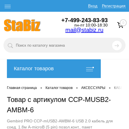
Вход
Регистрация
+7-499-243-83-93
0
пн-пт 10:00-18:30
mail@stabiz.ru
Каталог товаров
•
•
•
Главная страница
Каталог товаров
АКСЕССУАРЫ
КАБЕЛИ
Товар с артикулом CCP-MUSB2-
AMBM-6
Gembird PRO CCP-mUSB2-AMBM-6 USB 2.0 кабель для
соед. 1.8м А-microB (5 pin) позол.конт., пакет