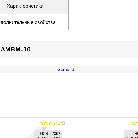
Характеристики
полнительные свойства
-AMBM-10
Gembird
GCR-52362
H