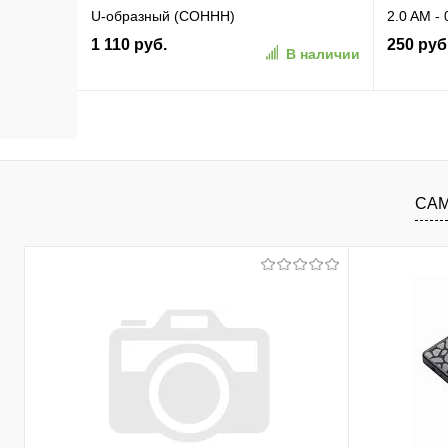
U-образный (COHHH)
2.0 AM -
1 110 руб.
250 руб
В наличии
В корзину
В избранное
К сравнению
В изб
САМ