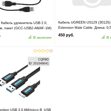
Кабель UGREEN US129 (30125)
 Кабель удлинитель USB 2.0,
Extension Male Cable. Длина: 0,
1м, пакет (GCC-USB2-AMAF-1M)
черный (30125_)
.
450 руб.
В наличии
В 
В корзину
В корзину
CQPBD
ID: 201049041
ранное
К сравнению
В избранное
К сравн
ention USB 3.0 AM/micro B, USB