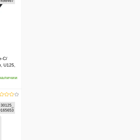
44498467
e-C/
м, U125,
9)
наличии
30125_
89165653
ению