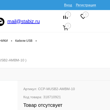
Вход
Регистрация
0
0
mail@stabiz.ru
0
•
•
ДНИКИ
Кабели USB
mUSB2-AMBM-10 )
Артикул:
CCP-MUSB2-AMBM-10
Код товара:
318710921
Товар отсутсвует