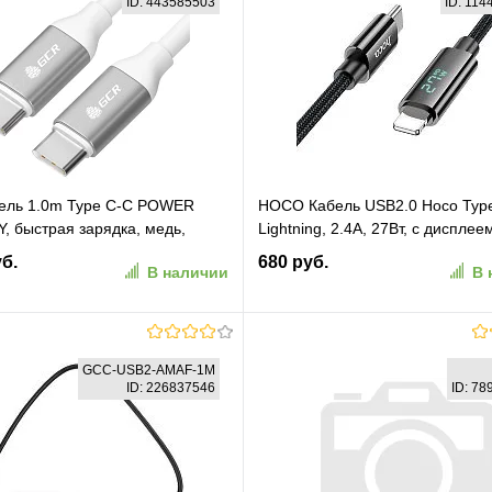
ID: 443585503
ID: 11
ель 1.0m Type C-C POWER
HOCO Кабель USB2.0 Hoco Typ
, быстрая зарядка, медь,
Lightning, 2.4А, 27Вт, с дисплее
ликон, AL корпус серебро
1.2м, черный, коробка (HC-1187
уб.
680 руб.
В наличии
В 
362)
В корзину
В корзину
GCC-USB2-AMAF-1M
ID: 226837546
ID: 7
ранное
К сравнению
В избранное
К сравн