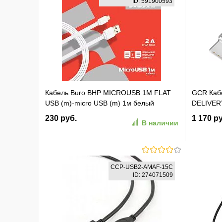
ID: 591900593
Кабель Buro BHP MICROUSB 1M FLAT
GCR Каб
USB (m)-micro USB (m) 1м белый
DELIVERY
плоский
белый си
230 руб.
1 170 р
В наличии
(GCR-52
В корзину
CCP-USB2-AMAF-15C
ID: 274071509
В избранное
К сравнению
В изб