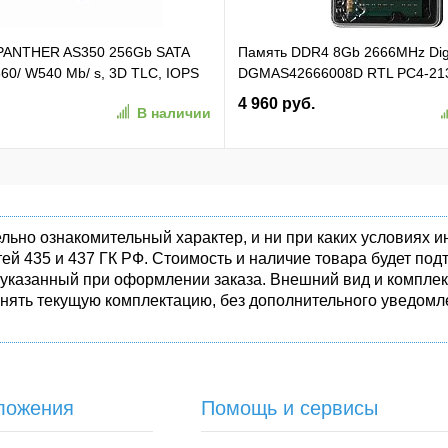
 PANTHER AS350 256Gb SATA
Память DDR4 8Gb 2666MHz Di
60/ W540 Mb/ s, 3D TLC, IOPS
DGMAS42666008D RTL PC4-21
TBF 1,5M, 180TBW,
SO-DIMM 260-pin 1.2В dual rank
4 960 руб.
В наличии
50-1)
льно ознакомительный характер, и ни при каких условиях
ей 435 и 437 ГК РФ. Стоимость и наличие товара будет п
 указанный при оформлении заказа. Внешний вид и комплек
енять текущую комплектацию, без дополнительного уведомле
ложения
Помощь и сервисы