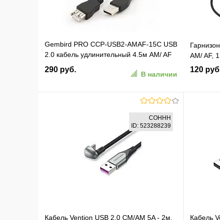
Gembird PRO CCP-USB2-AMAF-15C USB
Гарнизон
2.0 кабель удлинительный 4.5м AM/ AF
AM/ AF, 
позол. контакты, пакет
290 руб.
120 руб
В наличии
В корзину
COHHH
ID: 523288239
В избранное
К сравнению
В изб
Кабель Vention USB 2.0 CM/AM 5A - 2м.
Кабель V