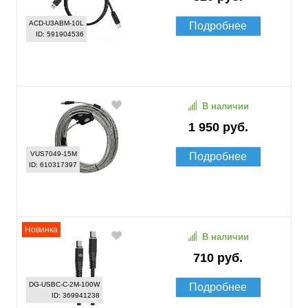
ACD-U3ABM-10L
Подробнее
ID: 591904536
В наличии
1 950 руб.
VUS7049-15M
Подробнее
ID: 610317397
Новинка
В наличии
710 руб.
DG-USBС-C-2M-100W
Подробнее
ID: 369941238