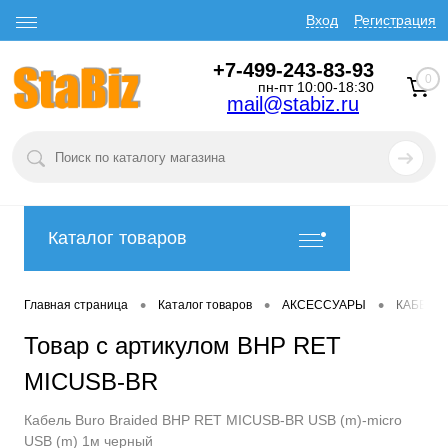
Вход
Регистрация
+7-499-243-83-93
0
пн-пт 10:00-18:30
mail@stabiz.ru
Каталог товаров
•
•
•
Главная страница
Каталог товаров
АКСЕССУАРЫ
КАБЕЛИ
Товар с артикулом BHP RET
MICUSB-BR
Кабель Buro Braided BHP RET MICUSB-BR USB (m)-micro
USB (m) 1м черный