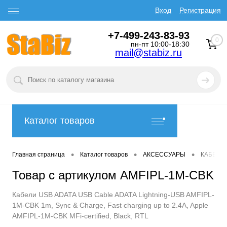
Вход
Регистрация
+7-499-243-83-93
0
пн-пт 10:00-18:30
mail@stabiz.ru
Каталог товаров
•
•
•
Главная страница
Каталог товаров
АКСЕССУАРЫ
КАБЕЛИ
Товар с артикулом AMFIPL-1M-CBK
Кабели USB ADATA USB Cable ADATA Lightning-USB AMFIPL-
1M-CBK 1m, Sync & Charge, Fast charging up to 2.4A, Apple
AMFIPL-1M-CBK MFi-certified, Black, RTL