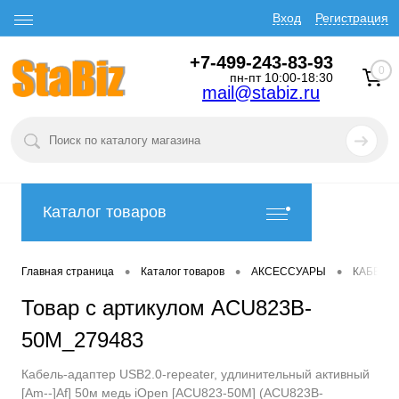
Вход
Регистрация
+7-499-243-83-93
0
пн-пт 10:00-18:30
mail@stabiz.ru
Каталог товаров
•
•
•
Главная страница
Каталог товаров
АКСЕССУАРЫ
КАБЕЛИ
Товар с артикулом ACU823B-
50M_279483
Кабель-адаптер USB2.0-repeater, удлинительный активный
[Am--]Af] 50м медь iOpen [ACU823-50M] (ACU823B-