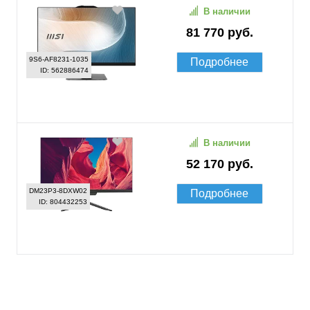
В наличии
81 770 руб.
9S6-AF8231-1035
Подробнее
ID: 562886474
В наличии
52 170 руб.
DM23P3-8DXW02
Подробнее
ID: 804432253