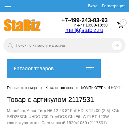
Вход
Регистрация
+7-499-243-83-93
0
пн-пт 10:00-18:30
mail@stabiz.ru
Каталог товаров
•
•
Главная страница
Каталог товаров
КОМПЬЮТЕРЫ И НОУТБУК
Товар с артикулом 2117531
Моноблок Amur Тигр H6I12 23.8" Full HD i5 12400 (2.5) 8Gb
SSD256Gb UHDG 730 FreeDOS GbitEth WiFi BT 120W
клавиатура мышь Cam черный 1920x1080 (2117531)