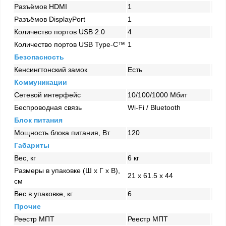
Разъёмов HDMI
1
Разъёмов DisplayPort
1
Количество портов USB 2.0
4
Количество портов USB Type-C™
1
Безопасность
Кенсингтонский замок
Есть
Коммуникации
Сетевой интерфейс
10/100/1000 Mбит
Беспроводная связь
Wi-Fi / Bluetooth
Блок питания
Мощность блока питания, Вт
120
Габариты
Вес, кг
6 кг
Размеры в упаковке (Ш x Г x В),
21 x 61.5 x 44
см
Вес в упаковке, кг
6
Прочие
Реестр МПТ
Реестр МПТ