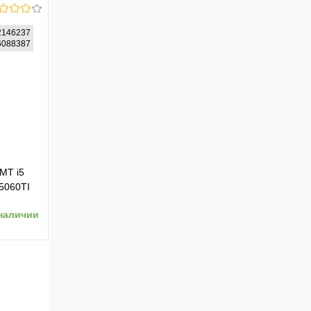
2146237
26088387
ению
MT i5
5060TI
рный
наличии