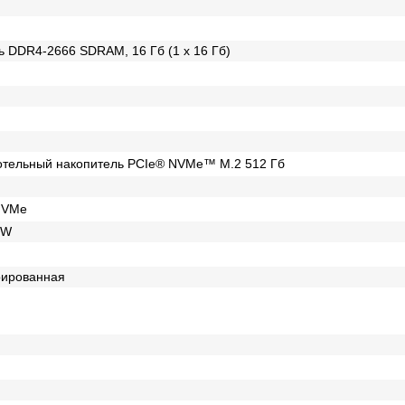
 DDR4-2666 SDRAM, 16 Гб (1 x 16 Гб)
отельный накопитель PCIe® NVMe™ M.2 512 Гб
NVMe
RW
рированная