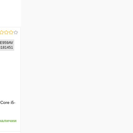
7E959AV
73181451
Core i5-
b
наличии
59AV)