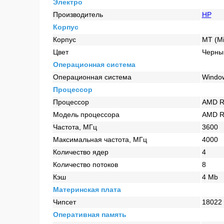
Электро
Производитель
HP
Корпус
Корпус
MT (Mi
Цвет
Черны
Операционная система
Операционная система
Window
Процессор
Процессор
AMD R
Модель процессора
AMD R
Частота, МГц
3600
Максимальная частота, МГц
4000
Количество ядер
4
Количество потоков
8
Кэш
4 Mb
Материнская плата
Чипсет
18022
Оперативная память