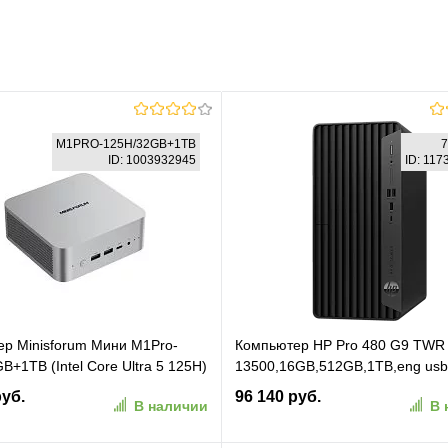
M1PRO-125H/32GB+1TB
ID: 1003932945
ID: 11
р Minisforum Мини M1Pro-
Компьютер HP Pro 480 G9 TWR 
B+1TB (Intel Core Ultra 5 125H)
13500,16GB,512GB,1TB,eng us
 Intel Arc, Win11 Pro
kbd,mouse,WiFi,BT,Serial
руб.
96 140 руб.
В наличии
В 
port,Vpro,Win11Home,1Wty (7E9