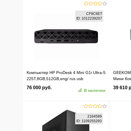
В корзину
CF9C6ET
ID: 1012239207
В избранное
К сравнению
В изб
Компьютер HP ProDesk 4 Mini G1i Ultra-5
GEEKOM 
225T,8GB,512GB,eng/ rus usb
Мини Ко
kbd,mouse,WiFi,BT,DOS,1Wty (CF9C6ET)
GMIT13I9
76 000 руб.
39 610 
В наличии
13900HK
В корзину
2164589
ID: 1109255293