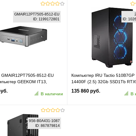
В корзину
В корзину
GMAIR12PT7505-8512-EU
ID: 1199172801
ID: 10
ранное
К сравнению
В избранное
К сравн
GMAIR12PT7505-8512-EU
Компьютер IRU Tactio 510B7GP 
мпьютер GEEKOM IT13,
14400F (2.5) 32Gb SSD1Tb RTX
13900HK-161-EU, Intel i5-
8Gb FreeDOS GbitEth 650W че
руб.
135 860 руб.
В наличии
В 
 16GB+1TB, WIN11 Pro
(RUS) (2146237)
В корзину
В корзину
9S6-B0A431-1087
ID: 867879814