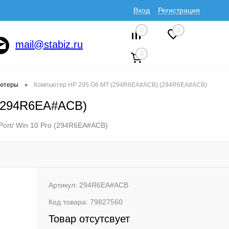
Вход
Регистрация
0
0
mail@stabiz.ru
0
•
ютеры
Компьютер HP 295 G6 MT (294R6EA#ACB) (294R6EA#ACB)
(294R6EA#ACB)
Port/ Win 10 Pro (294R6EA#ACB)
Артикул:
294R6EA#ACB
Код товара:
79827560
Товар отсутсвует