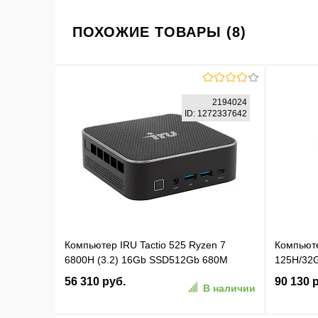
ПОХОЖИЕ ТОВАРЫ (8)
2194024
ID: 1272337642
Компьютер IRU Tactio 525 Ryzen 7
Компьюте
6800H (3.2) 16Gb SSD512Gb 680M
125H/32G
Windows 11 Pro GbitEth WiFi BT 120W
32GB+1TB,
56 310 руб.
90 130 
В наличии
черный (RUS) (2194024)