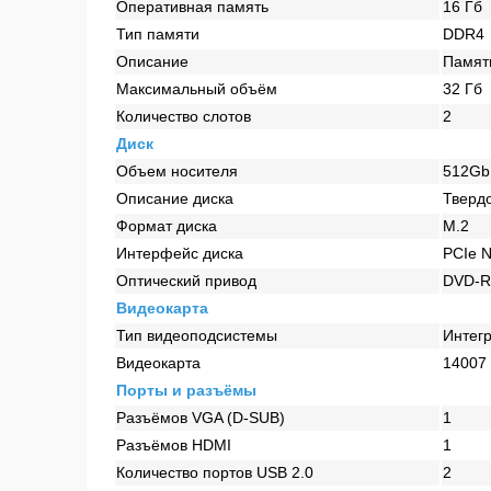
Оперативная память
16 Гб
Тип памяти
DDR4
Описание
Память
Максимальный объём
32 Гб
Количество слотов
2
Диск
Объем носителя
512Gb
Описание диска
Тверд
Формат диска
M.2
Интерфейс диска
PCIe 
Оптический привод
DVD-
Видеокарта
Тип видеоподсистемы
Интег
Видеокарта
14007
Порты и разъёмы
Разъёмов VGA (D-SUB)
1
Разъёмов HDMI
1
Количество портов USB 2.0
2