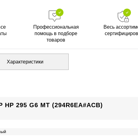
все
Профессиональная
Весь ассортим
аты
помощь в подборе
сертифициро
товаров
Характеристики
HP 295 G6 MT (294R6EA#ACB)
ный