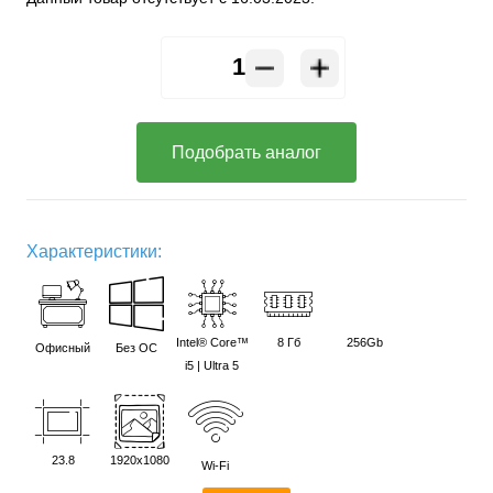
Подобрать аналог
Характеристики:
Intel® Core™
8 Гб
256Gb
Офисный
Без ОС
i5 | Ultra 5
23.8
1920х1080
Wi-Fi