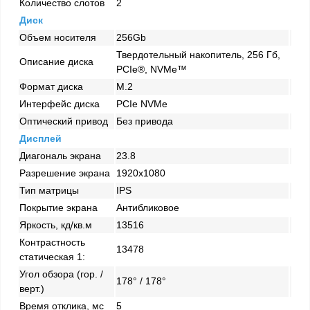
Количество слотов
2
Диск
Объем носителя
256Gb
Твердотельный накопитель, 256 Гб,
Описание диска
PCIe®, NVMe™
Формат диска
M.2
Интерфейс диска
PCIe NVMe
Оптический привод
Без привода
Дисплей
Диагональ экрана
23.8
Разрешение экрана
1920х1080
Тип матрицы
IPS
Покрытие экрана
Антибликовое
Яркость, кд/кв.м
13516
Контрастность
13478
статическая 1:
Угол обзора (гор. /
178° / 178°
верт.)
Время отклика, мс
5