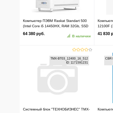
Компьютер ПЭВМ Raskat Standart 500
Компьюте
(Intel Core i5 14450HX, RAM 32Gb, SSD
12100F 
1Tb, No OS, White)
без ОС G
64 380 руб.
41 830 
В наличии
(STANDART500243661)
(2187985
В корзину
TMX-BT03_12400_16_512
CBR 
ID: 1171591231
В избранное
К сравнению
В изб
Системный блок "ТЕХНОБИЗНЕС" TMX-
Компьюте