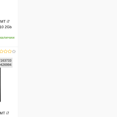
 MT i7
10 2Gb
ерный
наличии
2163733
19426994
ению
MT i7