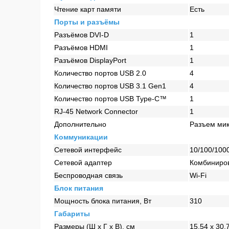
Чтение карт памяти
Есть
Порты и разъёмы
Разъёмов DVI-D
1
Разъёмов HDMI
1
Разъёмов DisplayPort
1
Количество портов USB 2.0
4
Количество портов USB 3.1 Gen1
4
Количество портов USB Type-C™
1
RJ-45 Network Connector
1
Дополнительно
Разъем ми
Коммуникации
Сетевой интерфейс
10/100/100
Сетевой адаптер
Комбинирова
Беспроводная связь
Wi-Fi
Блок питания
Мощность блока питания, Вт
310
Габариты
Размеры (Ш x Г x В), см
15,54 x 30,