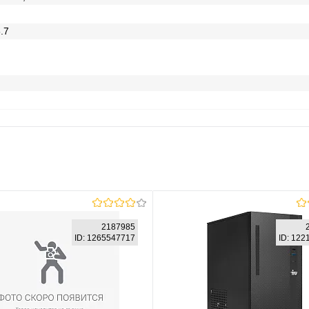
.7
2187985
ID: 1265547717
ID: 12