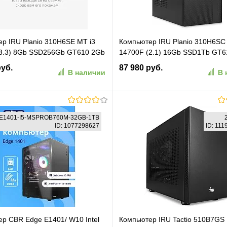
р IRU Planio 310H6SE MT i3
Компьютер IRU Planio 310H6SC
(3.3) 8Gb SSD256Gb GT610 2Gb
14700F (2.1) 16Gb SSD1Tb GT6
bitEth 450W черный (RUS)
Windows 11 Pro GbitEth 400W ч
руб.
87 980 руб.
В наличии
В 
)
(2153513)
В корзину
В корзину
E1401-I5-MSPROB760M-32GB-1TB
ID: 1077298627
ID: 11
ранное
К сравнению
В избранное
К сравн
р CBR Edge E1401/ W10 Intel
Компьютер IRU Tactio 510B7GS 