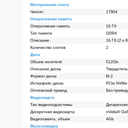
Материнская плата
Чипсет
17904
Оперативная память
Оперативная память
16 Гб
Тип памяти
DDR4
Описание
16 Гб (2 x
Количество слотов
2
Диск
Объем носителя
512Gb
Описание диска
Твердотель
Формат диска
M.2
Интерфейс диска
PCIe NVMe
Оптический привод
Без привод
Видеокарта
Тип видеоподсистемы
Дискретная
Дискретная видеокарта
nVidia® Ge
Видеопамять, объем
4Gb
Мультимедиа