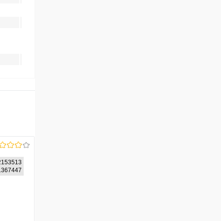
2153513
21367447