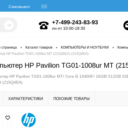
Самовывоз
+7-499-243-83-93
пн-пт 10:00-18:30
•
•
•
я страница
Каталог товаров
КОМПЬЮТЕРЫ И НОУТБУКИ
Компь
ер HP Pavilion TG01-1008ur MT (215Q4EA) (215Q4EA)
пьютер HP Pavilion TG01-1008ur MT (2
тер HP Pavilion TG01-1008ur MT/ Core i5 10400F/ 16GB/ 512GB SS
й (215Q4EA)
ХАРАКТЕРИСТИКИ
ПОХОЖИЕ ТОВАРЫ