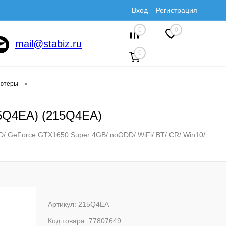
Вход
Регистрация
0
0
mail@stabiz.ru
0
•
ютеры
15Q4EA) (215Q4EA)
D/ GeForce GTX1650 Super 4GB/ noODD/ WiFi/ BT/ CR/ Win10/
Артикул:
215Q4EA
Код товара:
77807649