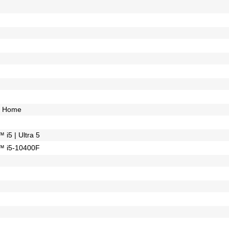
0 Home
 i5 | Ultra 5
™ i5-10400F