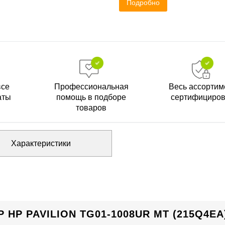
Подробно
все
Профессиональная
Весь ассортим
аты
помощь в подборе
сертифициро
товаров
Характеристики
HP PAVILION TG01-1008UR MT (215Q4EA