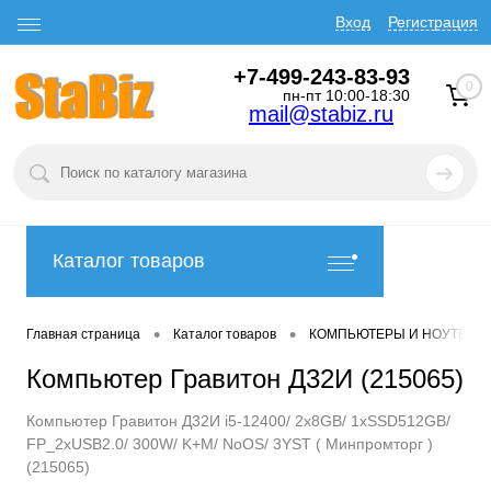
Вход
Регистрация
+7-499-243-83-93
0
пн-пт 10:00-18:30
mail@stabiz.ru
Каталог товаров
•
•
Главная страница
Каталог товаров
КОМПЬЮТЕРЫ И НОУТБУК
Компьютер Гравитон Д32И (215065)
Компьютер Гравитон Д32И i5-12400/ 2x8GB/ 1xSSD512GB/
FP_2xUSB2.0/ 300W/ K+M/ NoOS/ 3YST ( Минпромторг )
(215065)