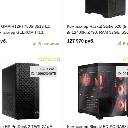
GMAIR12PT7505-8512-EU
Компьютер Raskat Strike 520 (In
мпьютер GEEKOM IT13,
i5-12400F, Z790, RAM 32Gb, SS
13900HK-161-EU, Intel i5-
2280 1Tb, NVIDIA GeForce RTX 
руб.
127 970 руб.
В наличии
В 
 16GB+1TB, WIN11 Pro
8Gb, 750W, NoOS) (STRIKE5201
В корзину
В корзину
B70XWAT
ID: 1096234075
ID: 9
ранное
К сравнению
В избранное
К сравн
ер HP ProDesk 2 TWR G1aE
Компьютер Bloody BD-PC RAB