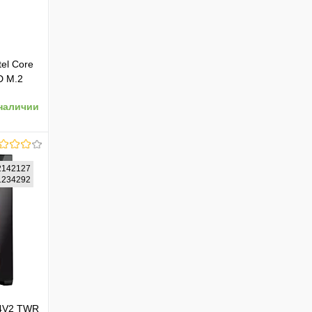
tel Core
D M.2
4060 Ti
наличии
87396)
2142127
91234292
ению
84V2 TWR