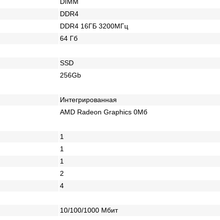
DIMM
DDR4
DDR4 16ГБ 3200МГц
64 Гб
SSD
256Gb
Интегрированная
AMD Radeon Graphics 0Мб
1
1
1
2
4
10/100/1000 Mбит