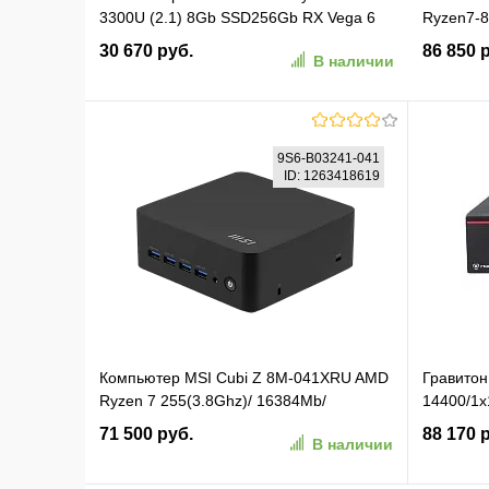
3300U (2.1) 8Gb SSD256Gb RX Vega 6
Ryzen7-8
Windows 11 Pro 64 GbitEth WiFi BT 120W
kbd,mous
30 670 руб.
86 850 
В наличии
черный (RUS) (2173135)
В корзину
9S6-B03241-041
ID: 1263418619
В избранное
К сравнению
В изб
Компьютер MSI Cubi Z 8M-041XRU AMD
Гравитон
Ryzen 7 255(3.8Ghz)/ 16384Mb/
14400/1
512PCISSDGb/ Int:AMD Radeon 740M/
Реестр 
71 500 руб.
88 170 
В наличии
BT/ WiFi/ war 1y/ 1.74kg/ Black/ noOS +
no KB+M (9S6-B03241-041)