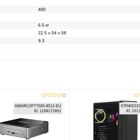
400
6.5 кг
22.5 x 54 x 58
9.3
GMAIR12PT7505-8512-EU
STRIKE52
ID: 1199172801
ID: 10