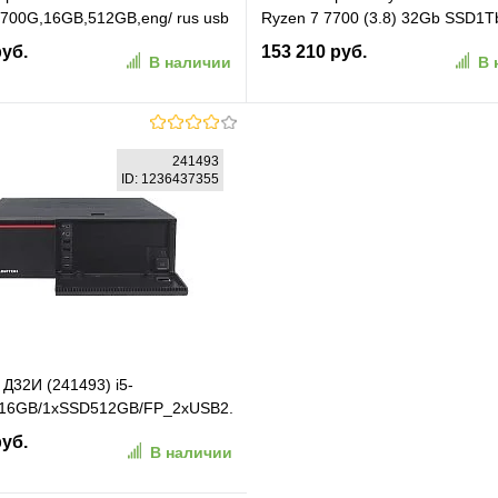
700G,16GB,512GB,eng/ rus usb
Ryzen 7 7700 (3.8) 32Gb SSD1T
e,WiFi,BT,DOS,1Wty (B70XWAT)
RTX5060TI 8Gb Windows 11 Ho
руб.
153 210 руб.
В наличии
В 
2.5xGbitEth 750W черный (RUS)
(2142127)
В корзину
В корзину
241493
ID: 1236437355
ранное
К сравнению
В избранное
К сравн
 Д32И (241493) i5-
x16GB/1xSSD512GB/FP_2xUSB2.0/300W/K+M/NoOS/
МПТ
руб.
В наличии