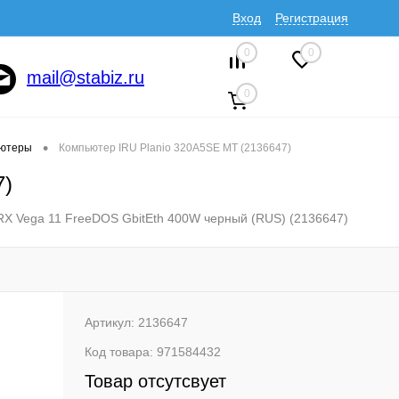
Вход
Регистрация
0
0
mail@stabiz.ru
0
•
ютеры
Компьютер IRU Planio 320A5SE MT (2136647)
7)
RX Vega 11 FreeDOS GbitEth 400W черный (RUS) (2136647)
Артикул:
2136647
Код товара:
971584432
Товар отсутсвует