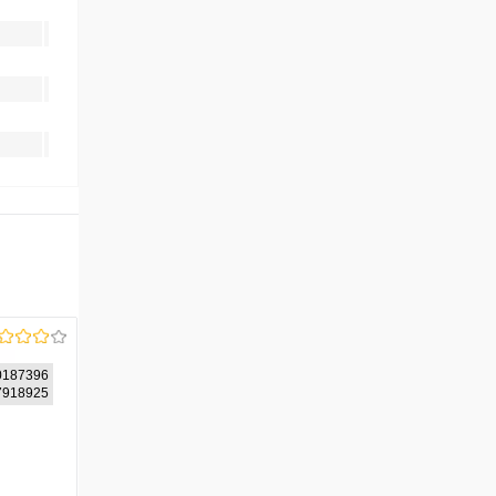
0187396
17918925