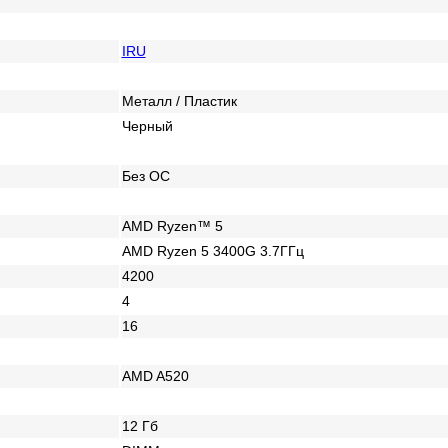
IRU
Металл / Пластик
Черный
Без ОС
AMD Ryzen™ 5
AMD Ryzen 5 3400G 3.7ГГц
4200
4
16
AMD A520
12 Гб