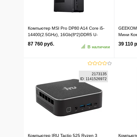
Компьютер MSI Pro DP80 A14 Core i5-
GEEKOM 
14400(2.5GHz), 16Gb(8*2)DDR5 U-
Мини Ко
DIMM, 512GB SSD M.2, Intel Graphics,
GMIT13I9
87 760 руб.
39 110 
В наличии
noDVD, WiFi, BT, 300W, Dual LAN, no
13900HK
keyboard&mouse, noOS, 1y war-ty (9S6-
B20821-082)
В корзину
2173135
ID: 1141526972
В избранное
К сравнению
В изб
Компьютер IRU Tactio 525 Ryzen 3
Компьют