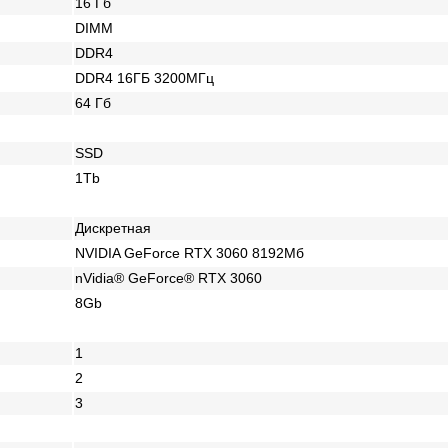
16 Гб
DIMM
DDR4
DDR4 16ГБ 3200МГц
64 Гб
SSD
1Tb
Дискретная
NVIDIA GeForce RTX 3060 8192Мб
nVidia® GeForce® RTX 3060
8Gb
1
2
3