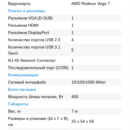
Видеокарта
AMD Radeon Vega 7
Порты и разъёмы
Разъёмов VGA (D-SUB)
1
Разъёмов HDMI
1
Разъёмов DisplayPort
1
Количество портов USB 2.0
4
Количество портов USB 3.1
5
Gen1
RJ-45 Network Connector
1
Последовательный порт (COM)
1
Коммуникации
Сетевой интерфейс
10/100/1000 Mбит
Блок питания
Мощность блока питания, Вт
400
Габариты
Вес, кг
7 кг
Размеры в упаковке (Ш x Г x В),
25 x 54 x 58
см