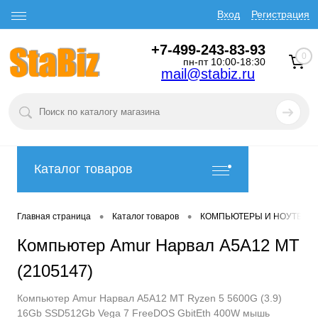
Вход
Регистрация
+7-499-243-83-93
0
пн-пт 10:00-18:30
mail@stabiz.ru
Каталог товаров
•
•
Главная страница
Каталог товаров
КОМПЬЮТЕРЫ И НОУТБУК
Компьютер Amur Нарвал A5А12 MT
(2105147)
Компьютер Amur Нарвал A5А12 MT Ryzen 5 5600G (3.9)
16Gb SSD512Gb Vega 7 FreeDOS GbitEth 400W мышь