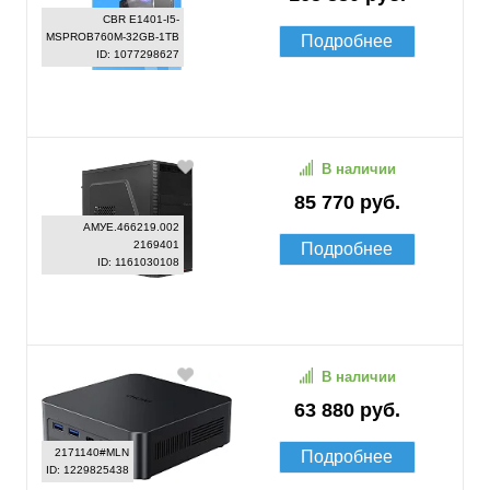
CBR E1401-I5-
MSPROB760M-32GB-1TB
Подробнее
ID: 1077298627
В наличии
85 770 руб.
АМУЕ.466219.002
2169401
Подробнее
ID: 1161030108
В наличии
63 880 руб.
2171140#MLN
Подробнее
ID: 1229825438