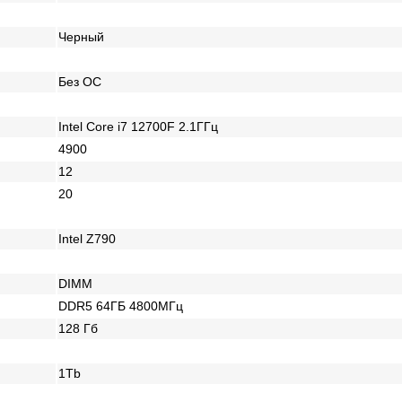
Черный
Без ОС
Intel Core i7 12700F 2.1ГГц
4900
12
20
Intel Z790
DIMM
DDR5 64ГБ 4800МГц
128 Гб
1Tb