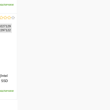
наличии
5VGP))
227129
62297122
ению
Intel
, SSD
наличии