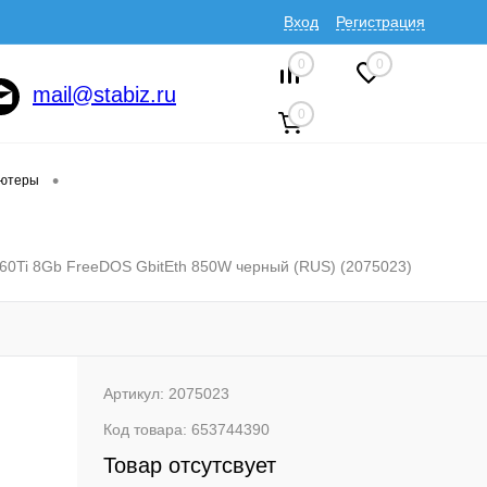
Вход
Регистрация
0
0
mail@stabiz.ru
0
•
ютеры
0Ti 8Gb FreeDOS GbitEth 850W черный (RUS) (2075023)
Артикул:
2075023
Код товара:
653744390
Товар отсутсвует