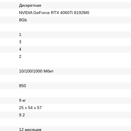
Дискретная
NVIDIA GeForce RTX 4060Ti 8192Мб
8Gb
1
3
4
2
10/100/1000 Mбит
850
9 кг
25 x 54 x 57
9.2
12 месяцев