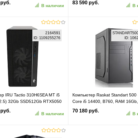
 руб.
83 590 руб.
В наличии
В 
U 1200W/NoOS/Black
int/VESA/noOS/kb+m) ((12TD00
CD.008)
В корзину
В корзину
2164591
STANDART500
ID: 1109255276
ID: 10
ранное
К сравнению
В избранное
К сравн
р IRU Tactio 310H6SEA MT i5
Компьютер Raskat Standart 500 (
(2.5) 32Gb SSD512Gb RTX5050
Core i5 14400, B760, RAM 16Gb
ОС GbitEth 500W черный (RUS)
500Gb, 450W, No OS)
 руб.
70 180 руб.
В наличии
В 
)
(STANDART500227129)