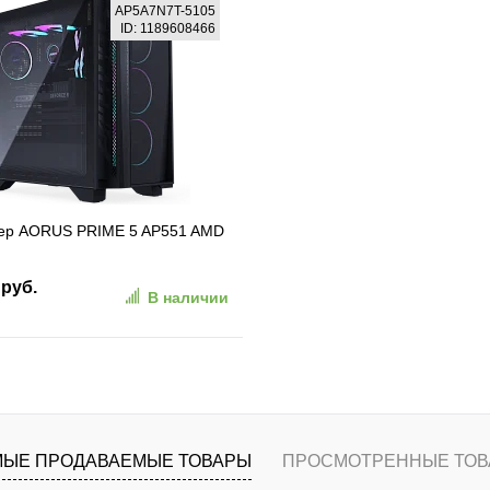
В корзину
В корзину
AP5A7N7T-5105
ID: 1189608466
ранное
К сравнению
В избранное
К сравн
ер AORUS PRIME 5 AP551 AMD
/32Gb/SSD2Tb/RTX5070 Ti
 руб.
В наличии
 850W (Gold)/NoOS/Black
7T-5105)
В корзину
ранное
К сравнению
ЫЕ ПРОДАВАЕМЫЕ ТОВАРЫ
ПРОСМОТРЕННЫЕ ТОВ