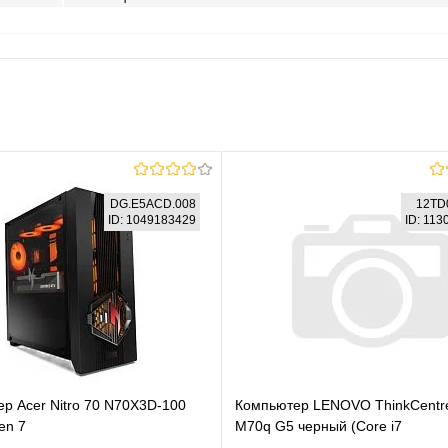
DG.E5ACD.008
12TD
ID: 1049183429
ID: 11
р Acer Nitro 70 N70X3D-100
Компьютер LENOVO ThinkCentre
en 7
M70q G5 черный (Core i7
/32Gb/SSD1Tb/RTX5080
14700T/8Gb/512Gb SSD/VGA