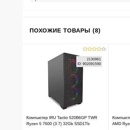
ПОХОЖИЕ ТОВАРЫ (8)
2130961
ID: 902091590
Компьютер IRU Tactio 520B6GP TWR
Компьюте
Ryzen 5 7600 (3.7) 32Gb SSD1Tb
AMD Ryz
RTX5060TI 8Gb FreeDOS GbitEth 750W
9800X3D