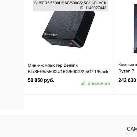
В корзину
BL/SER5/5500U/16G/500G/2,5G* 1/BLACK
ID: 1140027448
В избранное
К сравнению
В изб
Компьют
Мини-компьютер Beelink
Ryzen 7
BL/SER5/5500U/16G/500G/2,5G* 1/Black
9800X3D
50 850 руб.
242 630
В наличии
16Gb/PSU
(AP5A7N
В корзину
В избранное
К сравнению
В изб
САМ