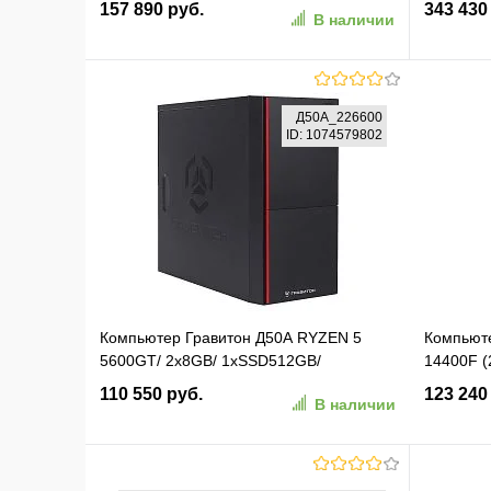
157 890 руб.
343 430
В наличии
черный (RUS) (2130961)
16Gb/PS
(DG.E5A
В корзину
Д50А_226600
ID: 1074579802
В избранное
К сравнению
В изб
Компьютер Гравитон Д50А RYZEN 5
Компьюте
5600GT/ 2x8GB/ 1xSSD512GB/
14400F 
FP_2xUSB2.0/ RJ-45POE/ 450W/ K+M/
8Gb без 
110 550 руб.
123 240
В наличии
NoOS/ 3YST (Д50А_226600)
(2164591