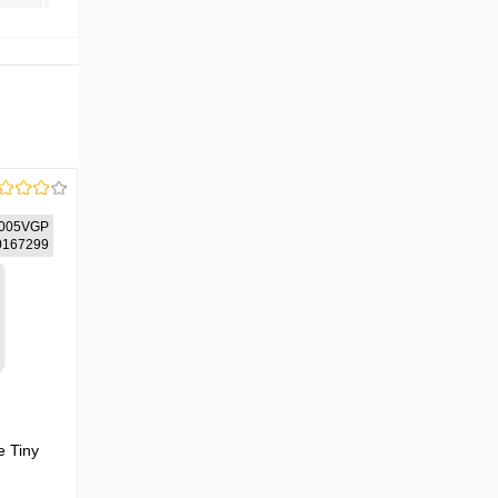
005VGP
30167299
 Tiny