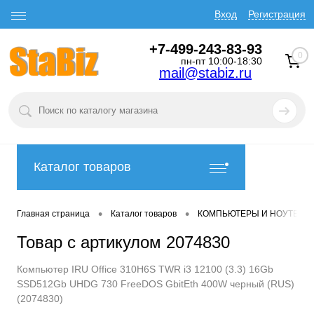
Вход
Регистрация
+7-499-243-83-93
0
пн-пт 10:00-18:30
mail@stabiz.ru
Каталог товаров
•
•
Главная страница
Каталог товаров
КОМПЬЮТЕРЫ И НОУТБУК
Товар с артикулом 2074830
Компьютер IRU Office 310H6S TWR i3 12100 (3.3) 16Gb
SSD512Gb UHDG 730 FreeDOS GbitEth 400W черный (RUS)
(2074830)