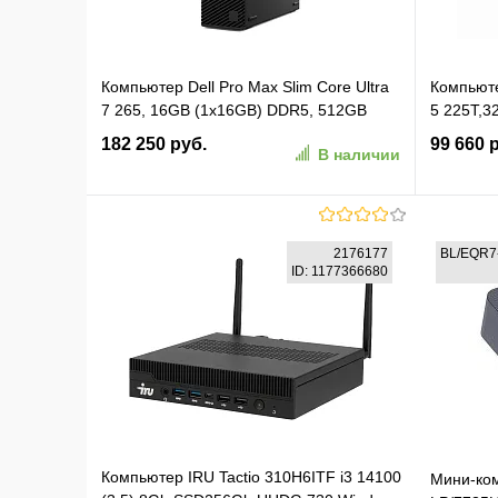
Компьютер Dell Pro Max Slim Core Ultra
Компьюте
7 265, 16GB (1x16GB) DDR5, 512GB
5 225T,3
SSD, Nvidia RTX A1000 8GB GDDR6, No
kbd,mous
182 250 руб.
99 660 
В наличии
Optical Drive, Linux Ubuntu, 1YW
(FCS1250) (PRO MAX SLIM-7651)
В корзину
2176177
BL/EQR7
ID: 1177366680
В избранное
К сравнению
В изб
Компьютер IRU Tactio 310H6ITF i3 14100
Мини-ком