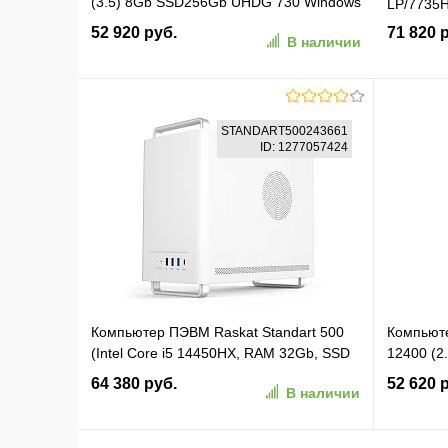
(3.5) 8Gb SSD256Gb UHDG 730 Windows
LP/7735H
11 Pro GbitEth WiFi BT 120W черный
52 920 руб.
71 820 
В наличии
(RUS) (2176177)
В корзину
STANDART500243661
ID: 1277057424
В избранное
К сравнению
В изб
Компьютер ПЭВМ Raskat Standart 500
Компьюте
(Intel Core i5 14450HX, RAM 32Gb, SSD
12400 (
1Tb, No OS, White)
FreeDOS 
64 380 руб.
52 620 
В наличии
(STANDART500243661)
(2113512