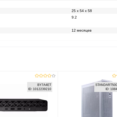
25 x 54 x 58
9.2
12 месяцев
BY7A4ET
STANDART500
ID: 1012239210
ID: 10