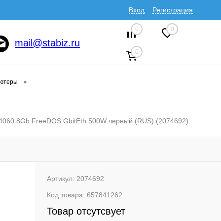
Вход
Регистрация
0
0
mail@stabiz.ru
0
•
ютеры
060 8Gb FreeDOS GbitEth 500W черный (RUS) (2074692)
Артикул:
2074692
Код товара:
657841262
Товар отсутсвует