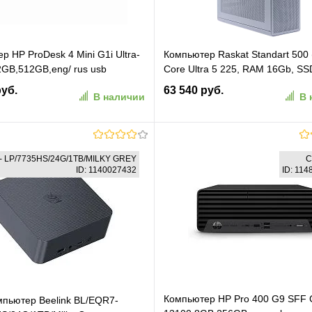
р HP ProDesk 4 Mini G1i Ultra-
Компьютер Raskat Standart 500 (
2GB,512GB,eng/ rus usb
Core Ultra 5 225, RAM 16Gb, SS
e,WiFi,BT,DOS,1Wty (BY7A4ET)
512Gb, No OS, White)
руб.
63 540 руб.
В наличии
В 
(STANDART500229540)
В корзину
В корзину
- LP/7735HS/24G/1TB/MILKY GREY
C
ID: 1140027432
ID: 11
ранное
К сравнению
В избранное
К сравн
Компьютер HP Pro 400 G9 SFF C
пьютер Beelink BL/EQR7-