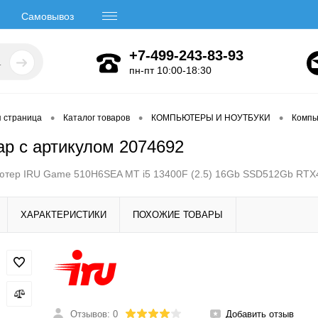
Самовывоз
+7-499-243-83-93
пн-пт 10:00-18:30
•
•
•
я страница
Каталог товаров
КОМПЬЮТЕРЫ И НОУТБУКИ
Компь
ар с артикулом 2074692
ютер IRU Game 510H6SEA MT i5 13400F (2.5) 16Gb SSD512Gb RTX4
ХАРАКТЕРИСТИКИ
ПОХОЖИЕ ТОВАРЫ
Отзывов: 0
Добавить отзыв