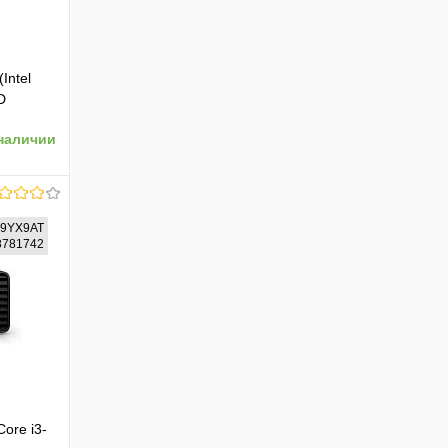
Intel
D
наличии
9YX9AT
48781742
ению
ore i3-