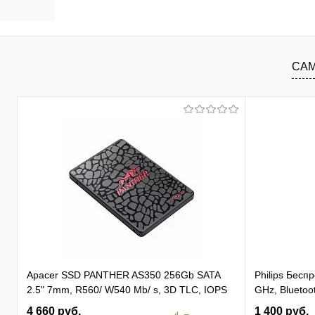
В корзину
В избранное
К сравнению
В изб
САМ
Apacer SSD PANTHER AS350 256Gb SATA
Philips Бес
2.5" 7mm, R560/ W540 Mb/ s, 3D TLC, IOPS
GHz, Bluetoot
81K/ 74K, MTBF 1,5M, 180TBW,
бесшумная Ч
4 660 руб.
1 400 руб.