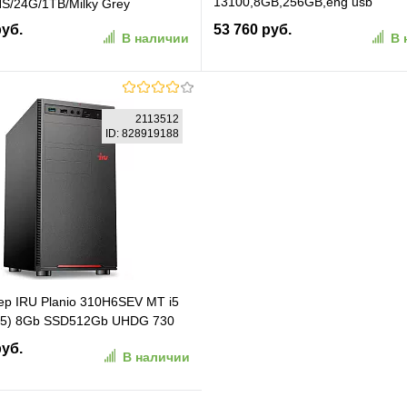
13100,8GB,256GB,eng usb
S/24G/1TB/Milky Grey
kbd,mouse,DOS,1Wty (C9YX9AT
руб.
53 760 руб.
В наличии
В 
В корзину
В корзину
2113512
ID: 828919188
ранное
К сравнению
В избранное
К сравн
р IRU Planio 310H6SEV MT i5
2.5) 8Gb SSD512Gb UHDG 730
GbitEth 400W черный (RUS)
руб.
В наличии
)