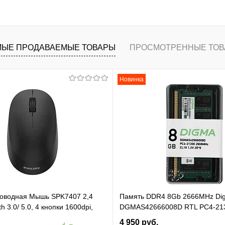
В корзину
ранное
К сравнению
ЫЕ ПРОДАВАЕМЫЕ ТОВАРЫ
ПРОСМОТРЕННЫЕ ТОВ
Новинка
проводная Мышь SPK7407 2,4
Память DDR4 8Gb 2666MHz Di
h 3.0/ 5.0, 4 кнопки 1600dpi,
DGMAS42666008D RTL PC4-21
ёрный (SPK7407B/ 01)
SO-DIMM 260-pin 1.2В dual rank
4 950 руб.