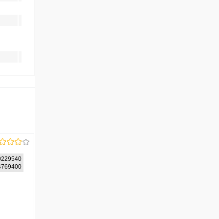
229540
84769400